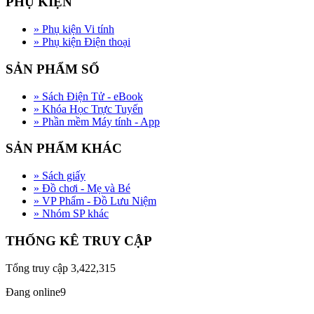
PHỤ KIỆN
»
Phụ kiện Vi tính
»
Phụ kiện Điện thoại
SẢN PHẨM SỐ
»
Sách Điện Tử - eBook
»
Khóa Học Trực Tuyến
»
Phần mềm Máy tính - App
SẢN PHẨM KHÁC
»
Sách giấy
»
Đồ chơi - Mẹ và Bé
»
VP Phẩm - Đồ Lưu Niệm
»
Nhóm SP khác
THỐNG KÊ TRUY CẬP
Tổng truy cập
3,422,315
Đang online
9