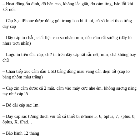
– Hoạt động ổn định, độ bền cao, không lắc giật, đơ cảm ứng, báo lỗi khi
kết nối.
– Cáp Sạc iPhone được đóng gói trong bao bì tỉ mỉ, có số imei theo từng
dây cáp
– Dây cáp to chắc, chất liệu cao su nhám mịn, dẻo cầm rất sướng (dây lô
nhựa trơn nhẵn)
– Logo in trên đầu cáp, chữ in trên dây cáp rất sắc nét, mịn, chà không bay
chữ
– Chân tiếp xúc cắm đầu USB bằng đồng màu vàng dẫn điện tốt (cáp lô
bằng nhôm màu trắng)
– Cáp zin cắm được cả 2 mặt, cắm vào máy cực nhẹ êm, không sượng nặng
tay như cáp lô
– Độ dài cáp sạc 1m.
– Dây cáp sạc tương thích với tất cả thiết bị iPhone 5, 6, 6plus, 7, 7plus, 8,
8plus, X, iPad…
– Bảo hành 12 tháng