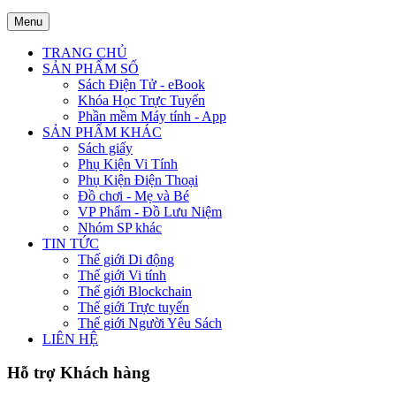
Menu
TRANG CHỦ
SẢN PHẨM SỐ
Sách Điện Tử - eBook
Khóa Học Trực Tuyến
Phần mềm Máy tính - App
SẢN PHẨM KHÁC
Sách giấy
Phụ Kiện Vi Tính
Phụ Kiện Điện Thoại
Đồ chơi - Mẹ và Bé
VP Phẩm - Đồ Lưu Niệm
Nhóm SP khác
TIN TỨC
Thế giới Di động
Thế giới Vi tính
Thế giới Blockchain
Thế giới Trực tuyến
Thế giới Người Yêu Sách
LIÊN HỆ
Hỗ trợ Khách hàng