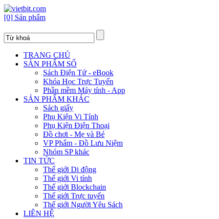
[0] Sản phẩm
TRANG CHỦ
SẢN PHẨM SỐ
Sách Điện Tử - eBook
Khóa Học Trực Tuyến
Phần mềm Máy tính - App
SẢN PHẨM KHÁC
Sách giấy
Phụ Kiện Vi Tính
Phụ Kiện Điện Thoại
Đồ chơi - Mẹ và Bé
VP Phẩm - Đồ Lưu Niệm
Nhóm SP khác
TIN TỨC
Thế giới Di động
Thế giới Vi tính
Thế giới Blockchain
Thế giới Trực tuyến
Thế giới Người Yêu Sách
LIÊN HỆ