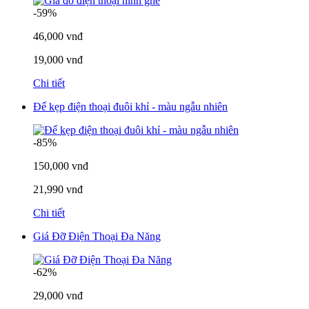
-59%
46,000 vnđ
19,000 vnđ
Chi tiết
Đế kẹp điện thoại đuôi khỉ - màu ngẫu nhiên
-85%
150,000 vnđ
21,990 vnđ
Chi tiết
Giá Đỡ Điện Thoại Đa Năng
-62%
29,000 vnđ