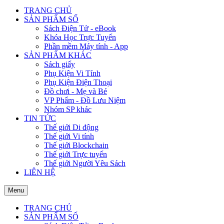
TRANG CHỦ
SẢN PHẨM SỐ
Sách Điện Tử - eBook
Khóa Học Trực Tuyến
Phần mềm Máy tính - App
SẢN PHẨM KHÁC
Sách giấy
Phụ Kiện Vi Tính
Phụ Kiện Điện Thoại
Đồ chơi - Mẹ và Bé
VP Phẩm - Đồ Lưu Niệm
Nhóm SP khác
TIN TỨC
Thế giới Di động
Thế giới Vi tính
Thế giới Blockchain
Thế giới Trực tuyến
Thế giới Người Yêu Sách
LIÊN HỆ
Menu
TRANG CHỦ
SẢN PHẨM SỐ