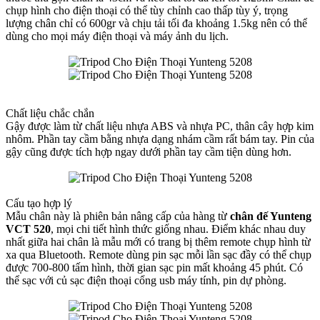
chụp hình cho điện thoại có thể tùy chỉnh cao thấp tùy ý, trọng
lượng chân chỉ có 600gr và chịu tải tối đa khoảng 1.5kg nên có thể
dùng cho mọi máy điện thoại và máy ảnh du lịch.
Chất liệu chắc chắn
Gậy được làm từ chất liệu nhựa ABS và nhựa PC, thân cây hợp kim
nhôm. Phần tay cầm bằng nhựa dạng nhám cầm rất bám tay. Pin của
gậy cũng được tích hợp ngay dưới phần tay cầm tiện dùng hơn.
Cấu tạo hợp lý
Mẫu chân này là phiên bản nâng cấp của hàng từ
chân đế Yunteng
VCT 520
, mọi chi tiết hình thức giống nhau. Điểm khác nhau duy
nhất giữa hai chân là mẫu mới có trang bị thêm remote chụp hình từ
xa qua Bluetooth. Remote dùng pin sạc mỗi lần sạc đầy có thể chụp
được 700-800 tấm hình, thời gian sạc pin mất khoảng 45 phút. Có
thể sạc với củ sạc điện thoại cổng usb máy tính, pin dự phòng.