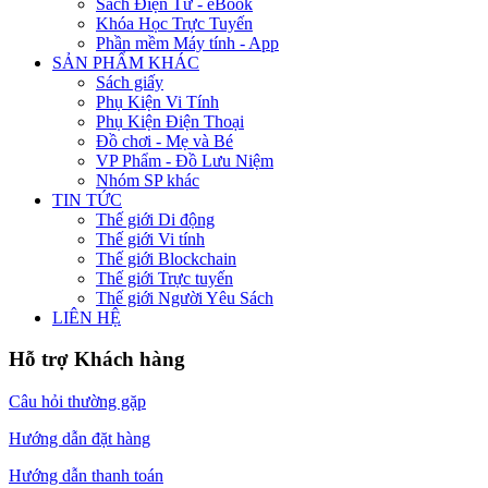
Sách Điện Tử - eBook
Khóa Học Trực Tuyến
Phần mềm Máy tính - App
SẢN PHẨM KHÁC
Sách giấy
Phụ Kiện Vi Tính
Phụ Kiện Điện Thoại
Đồ chơi - Mẹ và Bé
VP Phẩm - Đồ Lưu Niệm
Nhóm SP khác
TIN TỨC
Thế giới Di động
Thế giới Vi tính
Thế giới Blockchain
Thế giới Trực tuyến
Thế giới Người Yêu Sách
LIÊN HỆ
Hỗ trợ Khách hàng
Câu hỏi thường gặp
Hướng dẫn đặt hàng
Hướng dẫn thanh toán