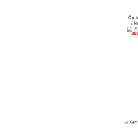
Ốp l
/ N
-62
۞ Xem