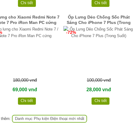
Chi tiết
Chi tiết
ưng cho Xiaomi Redmi Note 7
Ốp Lưng Dẻo Chống Sốc Phát
ote 7 Pro iRon Man PC cứng
Sáng Cho iPhone 7 Plus (Trong
Suốt)
%
-72%
180,000 vnđ
100,000 vnđ
69,000 vnđ
28,000 vnđ
Chi tiết
Chi tiết
 thêm:
Danh mục Phụ kiện Điện thoại mới nhất