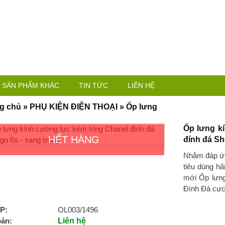
SẢN PHẨM KHÁC
TIN TỨC
LIÊN HỆ
g chủ
»
PHỤ KIỆN ĐIỆN THOẠI
»
Ốp lưng
Ốp lưng k
HẾT HÀNG
đính đá Sh
Nhằm đáp ứn
tiêu dùng h
mới Ốp lưn
Đính Đá cực
P:
OL003/1496
bán:
Liên hệ