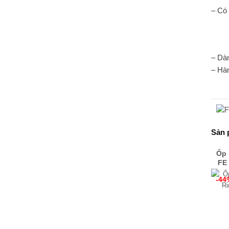
– Có
– Dà
– Hà
Sản 
Ốp 
FE
-44