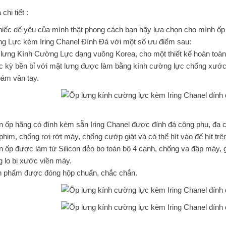
chi tiết :
iếc dế yêu của mình thật phong cách bạn hãy lựa chọn cho mình ốp 
g Lực kèm Iring Chanel Đính Đá với một số ưu điểm sau:
lưng Kính Cường Lực dạng vuông Korea, cho một thiết kế hoàn toàn
c kỳ bền bỉ với mặt lưng được làm bằng kính cường lực chống xước
bám vân tay.
n ốp hãng có đính kèm sẵn Iring Chanel được đính đá công phu, đa
him, chống rơi rớt máy, chống cướp giật và có thể hít vào đế hít tr
n ốp được làm từ Silicon dẻo bo toàn bộ 4 cạnh, chống va đập máy, g
 lo bị xước viền máy.
n phẩm được đóng hộp chuẩn, chắc chắn.