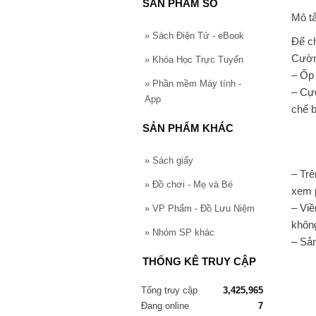
SẢN PHẨM SỐ
Mô tả 
»
Sách Điện Tử - eBook
Để ch
Cườn
»
Khóa Học Trực Tuyến
– Ốp 
»
Phần mềm Máy tính -
– Cự
App
chế 
SẢN PHẨM KHÁC
»
Sách giấy
– Trê
»
Đồ chơi - Mẹ và Bé
xem p
– Viề
»
VP Phẩm - Đồ Lưu Niệm
không
»
Nhóm SP khác
– Sả
THỐNG KÊ TRUY CẬP
Tổng truy cập
3,425,965
Đang online
7