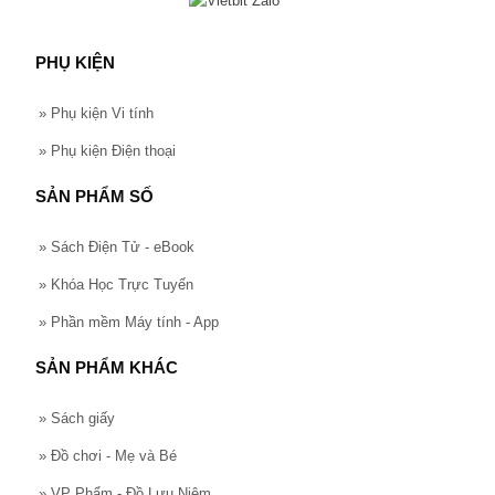
PHỤ KIỆN
»
Phụ kiện Vi tính
»
Phụ kiện Điện thoại
SẢN PHẨM SỐ
»
Sách Điện Tử - eBook
»
Khóa Học Trực Tuyến
»
Phần mềm Máy tính - App
SẢN PHẨM KHÁC
»
Sách giấy
»
Đồ chơi - Mẹ và Bé
»
VP Phẩm - Đồ Lưu Niệm