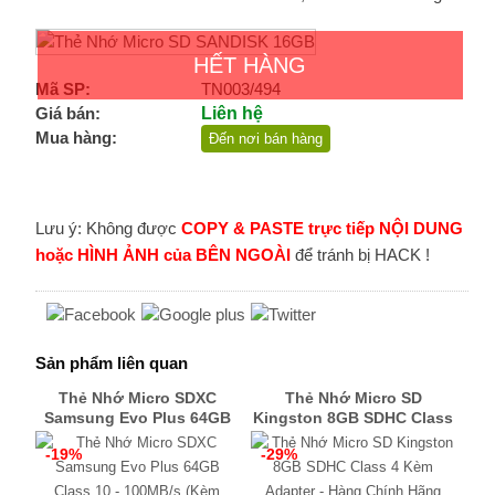
HẾT HÀNG
Mã SP:
TN003/494
Giá bán:
Liên hệ
Mua hàng:
Đến nơi bán hàng
Lưu ý: Không được
COPY & PASTE trực tiếp NỘI DUNG
hoặc HÌNH ẢNH của BÊN NGOÀI
để tránh bị HACK !
Sản phẩm liên quan
Thẻ Nhớ Micro SDXC
Thẻ Nhớ Micro SD
Samsung Evo Plus 64GB
Kingston 8GB SDHC Class
Class 10 - 100MB/s (Kèm
4 Kèm Adapter - Hàng
-19%
-29%
Adapter) - Hàng Nhập
Chính Hãng
Khẩu