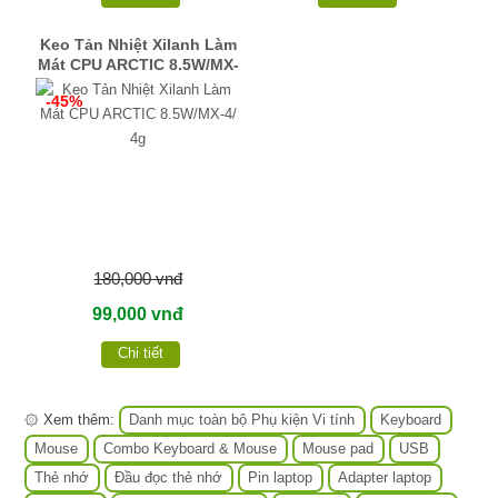
Keo Tản Nhiệt Xilanh Làm
Mát CPU ARCTIC 8.5W/MX-
4/ 4g
-45%
180,000 vnđ
99,000 vnđ
Chi tiết
۞ Xem thêm:
Danh mục toàn bộ Phụ kiện Vi tính
Keyboard
Mouse
Combo Keyboard & Mouse
Mouse pad
USB
Thẻ nhớ
Đầu đọc thẻ nhớ
Pin laptop
Adapter laptop