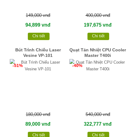
149,000 vnđ
400,000 vnđ
94,899 vnđ
197,675 vnđ
Chi tiết
Chi tiết
Bút Trình Chiếu Laser
Quạt Tản Nhiệt CPU Cooler
Vesine VP-101
Master T400i
-51%
-40%
180,000 vnđ
540,000 vnđ
89,000 vnđ
322,777 vnđ
Chi tiết
Chi tiết