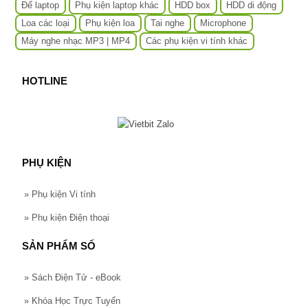
Đế laptop
Phụ kiện laptop khác
HDD box
HDD di động
Loa các loại
Phụ kiện loa
Tai nghe
Microphone
Máy nghe nhạc MP3 | MP4
Các phụ kiện vi tính khác
HOTLINE
PHỤ KIỆN
»
Phụ kiện Vi tính
»
Phụ kiện Điện thoại
SẢN PHẨM SỐ
»
Sách Điện Tử - eBook
»
Khóa Học Trực Tuyến