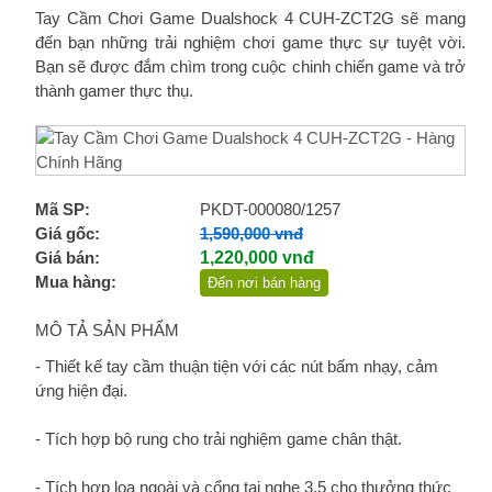
Tay Cầm Chơi Game Dualshock 4 CUH-ZCT2G sẽ mang
đến bạn những trải nghiệm chơi game thực sự tuyệt vời.
Bạn sẽ được đắm chìm trong cuộc chinh chiến game và trở
thành gamer thực thụ.
Mã SP:
PKDT-000080/1257
Giá gốc:
1,590,000 vnđ
Giá bán:
1,220,000 vnđ
Mua hàng:
Đến nơi bán hàng
MÔ TẢ SẢN PHẨM
- Thiết kế tay cầm thuận tiện với các nút bấm nhạy, cảm
ứng hiện đại.
- Tích hợp bộ rung cho trải nghiệm game chân thật.
- Tích hợp loa ngoài và cổng tai nghe 3.5 cho thưởng thức