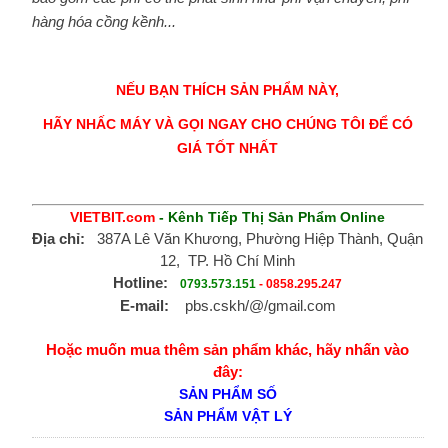
hàng hóa cồng kềnh...
NẾU BẠN THÍCH SẢN PHẨM NÀY,
HÃY NHẤC MÁY VÀ GỌI NGAY CHO CHÚNG TÔI ĐỂ CÓ
GIÁ TỐT NHẤT
VIETBIT.com
- Kênh Tiếp Thị Sản Phẩm Online
Địa chỉ:
387A Lê Văn Khương, Phường Hiệp Thành, Quận
12, TP. Hồ Chí Minh
Hotline:
0793.573.151
-
0858.295.247
E-mail:
pbs.cskh/@/gmail.com
Hoặc muốn mua thêm sản phẩm khác, hãy nhấn vào
đây:
SẢN PHẨM SỐ
SẢN PHẨM VẬT LÝ