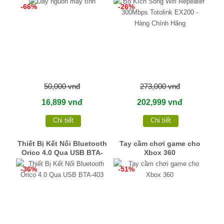
-66%
-26%
Chính Hãng
50,000 vnđ
273,000 vnđ
16,899 vnđ
202,999 vnđ
Chi tiết
Chi tiết
Thiết Bị Kết Nối Bluetooth
Tay cầm chơi game cho
Orico 4.0 Qua USB BTA-
Xbox 360
403
-36%
-51%