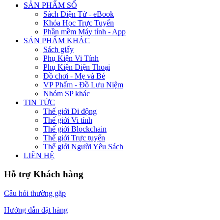
SẢN PHẨM SỐ
Sách Điện Tử - eBook
Khóa Học Trực Tuyến
Phần mềm Máy tính - App
SẢN PHẨM KHÁC
Sách giấy
Phụ Kiện Vi Tính
Phụ Kiện Điện Thoại
Đồ chơi - Mẹ và Bé
VP Phẩm - Đồ Lưu Niệm
Nhóm SP khác
TIN TỨC
Thế giới Di động
Thế giới Vi tính
Thế giới Blockchain
Thế giới Trực tuyến
Thế giới Người Yêu Sách
LIÊN HỆ
Hỗ trợ Khách hàng
Câu hỏi thường gặp
Hướng dẫn đặt hàng