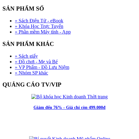
SẢN PHẨM SỐ
»
Sách Điện Tử - eBook
»
Khóa Học Trực Tuyến
»
Phần mềm Máy tính - App
SẢN PHẨM KHÁC
»
Sách giấy
»
Đồ chơi - Mẹ và Bé
»
VP Phẩm - Đồ Lưu Niệm
»
Nhóm SP khác
QUẢNG CÁO TV/VIP
Giảm đến 76% - Giá chỉ còn 499.000đ