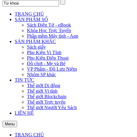
TRANG CHỦ
SẢN PHẨM SỐ
Sách Điện Tử - eBook
Khóa Học Trực Tuyến
Phần mềm Máy tính - App
SẢN PHẨM KHÁC
Sách giấy
Phụ Kiện Vi Tính
Phụ Kiện Điện Thoại
Đồ chơi - Mẹ và Bé
VP Phẩm - Đồ Lưu Niệm
Nhóm SP khác
TIN TỨC
Thế giới Di động
Thế giới Vi tính
Thế giới Blockchain
Thế giới Trực tuyến
Thế giới Người Yêu Sách
LIÊN HỆ
Menu
TRANG CHỦ