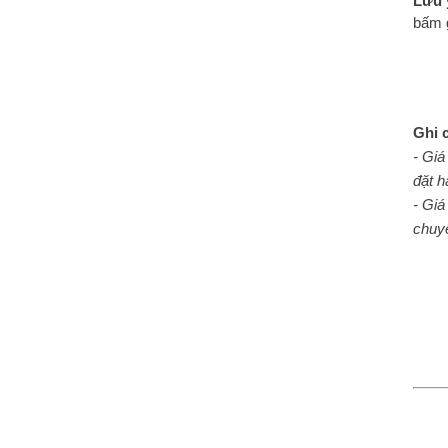
Lưu 
bấm 
Ghi 
- Giá
đặt h
- Giá
chuyể