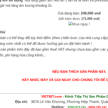
ý khi sử dụng
: Nút tăng giảm âm nếu ấn 1 lần sẽ là next và previ
giữ nút tăng âm lượng khoảng 2s
Giá đang bán:
249,000 vnđ
(tiết kiệm được
171,000 vnđ
)
chú:
 bán có thể thay đổi tùy thời điểm (theo chiến lược của nhà cung cấp
àng sớm nhất có thể để được hưởng giá ưu đãi hiện hành !
 sản phẩm trên đây đã bao gồm thuế VAT nhưng chưa bao gồm các ph
n, phí hàng hóa cồng kềnh...
NẾU BẠN THÍCH SẢN PHẨM NÀY,
HÃY NHẤC MÁY VÀ GỌI NGAY CHO CHÚNG TÔI ĐỂ 
VIETBIT.com
- Kênh Tiếp Thị Sản Phẩm 
Địa chỉ:
387A Lê Văn Khương, Phường Hiệp Thành, Quận
Hotline:
0793.573.151
-
0858.295.247