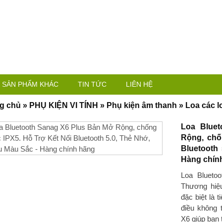
SẢN PHẨM KHÁC
TIN TỨC
LIÊN HỆ
g chủ
»
PHỤ KIỆN VI TÍNH
»
Phụ kiện âm thanh
»
Loa các l
Loa Blue
Rộng, chố
Bluetooth
Hàng chín
Loa Blueto
Thương hiệ
đặc biệt là 
điều không 
X6 giúp bạn