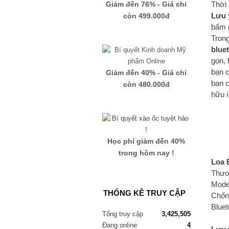
Giảm đến 76% - Giá chỉ
Thời 
Lưu 
còn 499.000đ
bấm 
Trong
blue
gọn, 
bạn c
Giảm đến 40% - Giá chỉ
bạn c
còn 480.000đ
hữu í
Học phí giảm đến 40%
trong hôm nay !
Loa 
Thươ
Model
THỐNG KÊ TRUY CẬP
Chốn
Bluet
Tổng truy cập
3,425,505
Đang online
4