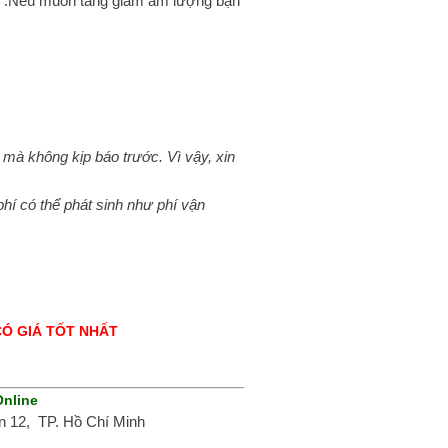
ous .Nếu muốn tăng giảm âm lượng bạn
) mà không kịp báo trước. Vì vậy, xin
í có thể phát sinh như phí vận
CÓ GIÁ TỐT NHẤT
Online
 12, TP. Hồ Chí Minh