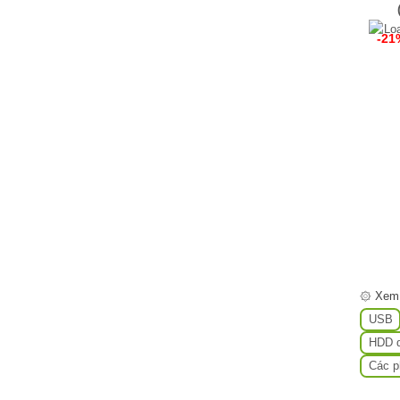
-21
۞ Xem
USB
HDD d
Các p