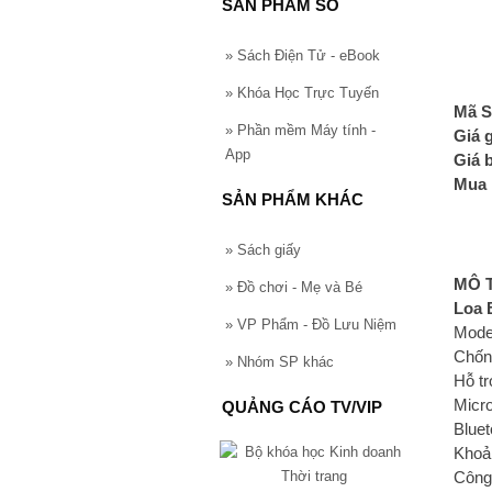
SẢN PHẨM SỐ
»
Sách Điện Tử - eBook
»
Khóa Học Trực Tuyến
Mã S
»
Phần mềm Máy tính -
Giá 
App
Giá 
Mua 
SẢN PHẨM KHÁC
»
Sách giấy
MÔ 
»
Đồ chơi - Mẹ và Bé
Loa 
»
VP Phẩm - Đồ Lưu Niệm
Model
Chốn
»
Nhóm SP khác
Hỗ tr
Micr
QUẢNG CÁO TV/VIP
Bluet
Khoả
Công