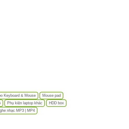
o Keyboard & Mouse
Mouse pad
p
Phụ kiện laptop khác
HDD box
ghe nhạc MP3 | MP4