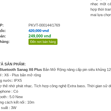
nhạc một cá
hợp thời tra
mai lựa chọ
P:
PKVT-000144/1769
gốc:
420,000 vnđ
bán:
249,000 vnđ
hàng:
Đến nơi bán hàng
TẢ SẢN PHẨM:
Bluetooth Sanag X6 Plus
Bản Mở Rộng nâng cấp pin siêu khủng 1
 : X6 - Plus bản mở rộng
g nước: IPX5
ợ thẻ nhớ phát nhạc. Tích hợp công nghệ Extra bass. Thời gian sử d
ophone : Có
ooth : 5.0 New
ng cách kết nối : 10m
 suất : 3W