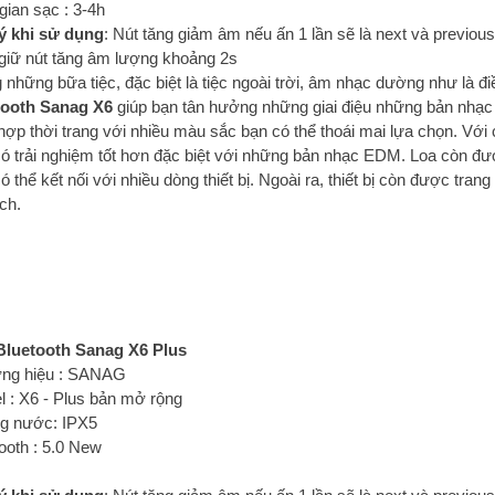
gian sạc : 3-4h
ý khi sử dụng
: Nút tăng giảm âm nếu ấn 1 lần sẽ là next và previ
giữ nút tăng âm lượng khoảng 2s
 những bữa tiệc, đặc biệt là tiệc ngoài trời, âm nhạc dường như là đi
tooth Sanag X6
giúp bạn tân hưởng những giai điệu những bản nhạc 
hợp thời trang với nhiều màu sắc bạn có thể thoái mai lựa chọn. Với
ó trải nghiệm tốt hơn đặc biệt với những bản nhạc EDM. Loa còn đượ
ó thể kết nối với nhiều dòng thiết bị. Ngoài ra, thiết bị còn được tra
ch.
Bluetooth Sanag X6 Plus
ng hiệu : SANAG
 : X6 - Plus bản mở rộng
g nước: IPX5
ooth : 5.0 New