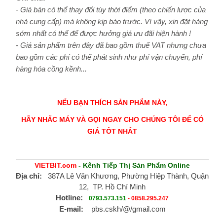
- Giá bán có thể thay đổi tùy thời điểm (theo chiến lược của
nhà cung cấp) mà không kịp báo trước. Vì vậy, xin đặt hàng
sớm nhất có thể để được hưởng giá ưu đãi hiện hành !
- Giá sản phẩm trên đây đã bao gồm thuế VAT nhưng chưa
bao gồm các phí có thể phát sinh như phí vận chuyển, phí
hàng hóa cồng kềnh...
NẾU BẠN THÍCH SẢN PHẨM NÀY,
HÃY NHẤC MÁY VÀ GỌI NGAY CHO CHÚNG TÔI ĐỂ CÓ
GIÁ TỐT NHẤT
VIETBIT.com
- Kênh Tiếp Thị Sản Phẩm Online
Địa chỉ:
387A Lê Văn Khương, Phường Hiệp Thành, Quận
12, TP. Hồ Chí Minh
Hotline:
0793.573.151
-
0858.295.247
E-mail:
pbs.cskh/@/gmail.com