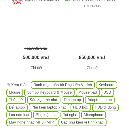
-30%
715,000 vnđ
500,000 vnđ
850,000 vnđ
Chi tiết
Chi tiết
۞ Xem thêm:
Danh mục toàn bộ Phụ kiện Vi tính
Keyboard
Mouse
Combo Keyboard & Mouse
Mouse pad
USB
Thẻ nhớ
Đầu đọc thẻ nhớ
Pin laptop
Adapter laptop
Đế laptop
Phụ kiện laptop khác
HDD box
HDD di động
Loa các loại
Phụ kiện loa
Tai nghe
Microphone
Máy nghe nhạc MP3 | MP4
Các phụ kiện vi tính khác