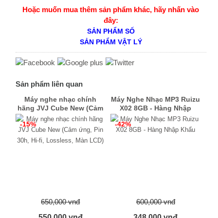
Hoặc muốn mua thêm sản phẩm khác, hãy nhấn vào
đây:
SẢN PHẨM SỐ
SẢN PHẨM VẬT LÝ
Sản phẩm liên quan
Máy nghe nhạc chính
Máy Nghe Nhạc MP3 Ruizu
hãng JVJ Cube New (Cảm
X02 8GB - Hàng Nhập
ứng, Pin 30h, Hi-fi,
Khẩu
-15%
-42%
Lossless, Màn LCD)
650,000 vnđ
600,000 vnđ
550,000 vnđ
348,000 vnđ