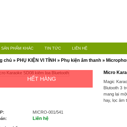
SẢN PHẨM KHÁC
TIN TỨC
LIÊN HỆ
g chủ
»
PHỤ KIỆN VI TÍNH
»
Phụ kiện âm thanh
»
Micropho
Micro Kara
HẾT HÀNG
Magic Karao
Blutooth 3 t
mang lại một
hay, lọc âm t
P:
MICRO-001/541
bán:
Liên hệ