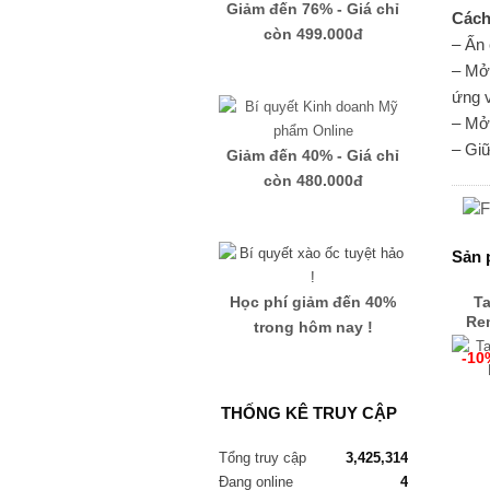
Giảm đến 76% - Giá chỉ
Cách
còn 499.000đ
– Ấn 
– Mở 
ứng v
– Mở 
– Gi
Giảm đến 40% - Giá chỉ
còn 480.000đ
Sản 
Học phí giảm đến 40%
Ta
Re
trong hôm nay !
-10
THỐNG KÊ TRUY CẬP
Tổng truy cập
3,425,314
Đang online
4