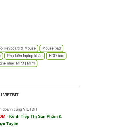
o Keyboard & Mouse
Mouse pad
p
Phụ kiện laptop khác
HDD box
ghe nhạc MP3 | MP4
U VIETBIT
nh doanh cùng VIETBIT
COM
- Kênh Tiếp Thị Sản Phẩm &
rực Tuyến