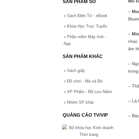
Mô t
SẢN PHẨM SỐ
–
Mic
»
Sách Điện Tử - eBook
Bluet
»
Khóa Học Trực Tuyến
–
Mic
»
Phần mềm Máy tính -
nhạc 
App
âm th
SẢN PHẨM KHÁC
– Ng
»
Sách giấy
trong
»
Đồ chơi - Mẹ và Bé
– Th
»
VP Phẩm - Đồ Lưu Niệm
– Là 
»
Nhóm SP khác
QUẢNG CÁO TV/VIP
– Bảo