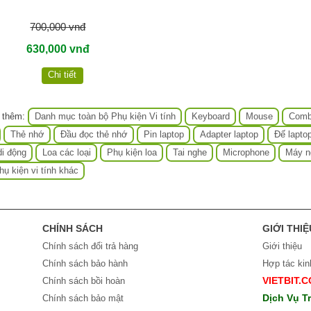
700,000 vnđ
630,000 vnđ
Chi tiết
 thêm:
Danh mục toàn bộ Phụ kiện Vi tính
Keyboard
Mouse
Comb
Thẻ nhớ
Đầu đọc thẻ nhớ
Pin laptop
Adapter laptop
Đế lapto
i động
Loa các loại
Phụ kiện loa
Tai nghe
Microphone
Máy n
hụ kiện vi tính khác
CHÍNH SÁCH
GIỚI THIỆ
Chính sách đổi trả hàng
Giới thiệu
Chính sách bảo hành
Hợp tác ki
VIETBIT.
Chính sách bồi hoàn
Dịch Vụ T
Chính sách bảo mật