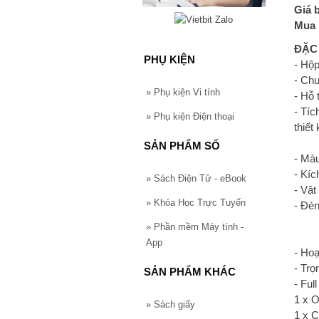
Giá 
Mua 
ĐẶC
PHỤ KIỆN
- Hộp
- Ch
»
Phụ kiện Vi tính
- Hỗ 
- Tí
»
Phụ kiện Điện thoại
thiết
SẢN PHẨM SỐ
- Màu
- Kí
»
Sách Điện Tử - eBook
- Vật
»
Khóa Học Trực Tuyến
- Đèn
»
Phần mềm Máy tính -
App
- Ho
- Tr
SẢN PHẨM KHÁC
- Ful
1 x 
»
Sách giấy
1 x 