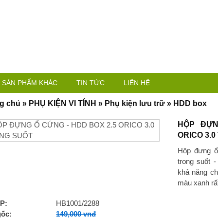
SẢN PHẨM KHÁC
TIN TỨC
LIÊN HỆ
g chủ
»
PHỤ KIỆN VI TÍNH
»
Phụ kiện lưu trữ
»
HDD box
HỘP ĐỰN
ORICO 3.
Hộp đựng 
trong suốt 
khả năng ch
màu xanh rất
P:
HB1001/2288
gốc:
149,000 vnđ