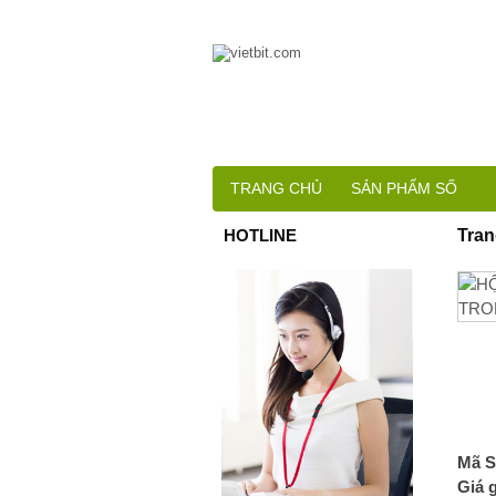
TRANG CHỦ
SẢN PHẨM SỐ
HOTLINE
Tran
Mã S
Giá 