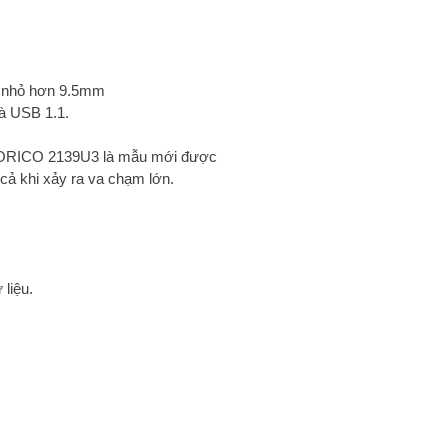
ày nhỏ hơn 9.5mm
à USB 1.1.
ài ORICO 2139U3 là mẫu mới được
cả khi xảy ra va chạm lớn.
liệu.