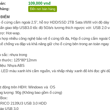
bán:
109,000 vnđ
hàng:
Đến nơi bán hàng
 ĐIỂM
 ổ cứng cắm ngoài 2.5", hỗ trợ HDD/SSD 2TB Sata I/II/III với độ d
uẩn giao tiếp USB3.0 tốc độ 5Gb/s tương thích ngược với USB 2.0 v
trợ: Hot-wap.
ch hợp nhiều công nghệ bảo vệ ổ cứng tối đa, Hộp ổ cứng cắm ngo
 kế chống va đập và khả năng giữ cho ổ cứng bên trong an toàn ngay 
 sắc: nhựa trong
ch thước: 125*80*12mm
 liệu: Nhựa ABS
 LED màu xanh khi cắm nguồn, và nhấp nháy xanh đỏ khi đọc ghi dữ 
ạt động trên HĐH: Windows và OS
ọng lượng: 90g (Không bao gồm ổ cứng)
l Box:
ORICO 2139U3 USB 3.0 HDD
Cáp USB 3.0