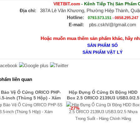
VIETBIT.com
- Kênh Tiếp Thị Sản Phẩm 
Địa chỉ:
387A Lê Văn Khương, Phường Hiệp Thành, Quận
Hotline:
0793.573.151
-
0858.295.247
E-mail:
pbs.cskh/@/gmail.com
Hoặc muốn mua thêm sản phẩm khác, hãy nh
SẢN PHẨM SỐ
SẢN PHẨM VẬT LÝ
phẩm liên quan
 Bảo Vệ Ổ Cứng ORICO PHP-
Hộp Đựng Ổ Cứng Di Động HDD
3.5-inch (Thùng 5 Hộp) - Xám
Box 2.5 ORICO 2139U3 USB3.0/2.5
Nhựa Trong Suốt - Hàng Chính
-27%
Hãng