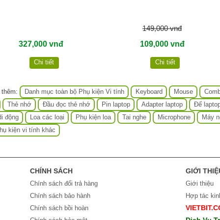
149,000 vnđ
327,000 vnđ
109,000 vnđ
Chi tiết
Chi tiết
 thêm:
Danh mục toàn bộ Phụ kiện Vi tính
Keyboard
Mouse
Comb
Thẻ nhớ
Đầu đọc thẻ nhớ
Pin laptop
Adapter laptop
Đế lapto
i động
Loa các loại
Phụ kiện loa
Tai nghe
Microphone
Máy n
hụ kiện vi tính khác
CHÍNH SÁCH
GIỚI THIỆ
Chính sách đổi trả hàng
Giới thiệu
Chính sách bảo hành
Hợp tác ki
VIETBIT.
Chính sách bồi hoàn