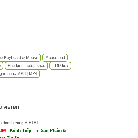
o Keyboard & Mouse
Mouse pad
p
Phụ kiện laptop khác
HDD box
ghe nhạc MP3 | MP4
U VIETBIT
nh doanh cùng VIETBIT
COM
- Kênh Tiếp Thị Sản Phẩm &