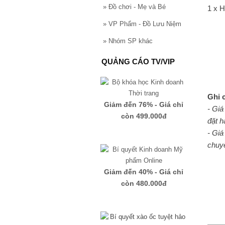
»
Đồ chơi - Mẹ và Bé
1 x 
»
VP Phẩm - Đồ Lưu Niệm
»
Nhóm SP khác
QUẢNG CÁO TV/VIP
Ghi 
Giảm đến 76% - Giá chỉ
- Giá
còn 499.000đ
đặt h
- Giá
chuyể
Giảm đến 40% - Giá chỉ
còn 480.000đ