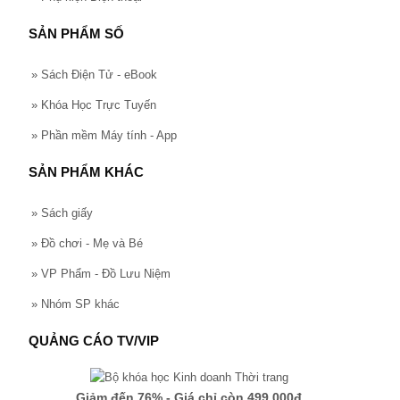
SẢN PHẨM SỐ
»
Sách Điện Tử - eBook
»
Khóa Học Trực Tuyến
»
Phần mềm Máy tính - App
SẢN PHẨM KHÁC
»
Sách giấy
»
Đồ chơi - Mẹ và Bé
»
VP Phẩm - Đồ Lưu Niệm
»
Nhóm SP khác
QUẢNG CÁO TV/VIP
Giảm đến 76% - Giá chỉ còn 499.000đ