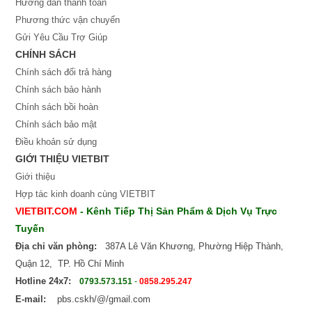
Hướng dẫn thanh toán
Phương thức vận chuyển
Gửi Yêu Cầu Trợ Giúp
CHÍNH SÁCH
Chính sách đổi trả hàng
Chính sách bảo hành
Chính sách bồi hoàn
Chính sách bảo mật
Điều khoản sử dụng
GIỚI THIỆU VIETBIT
Giới thiệu
Hợp tác kinh doanh cùng VIETBIT
VIETBIT.COM
- Kênh Tiếp Thị Sản Phẩm & Dịch Vụ Trực
Tuyến
Địa chỉ văn phòng:
387A Lê Văn Khương, Phường Hiệp Thành,
Quận 12, TP. Hồ Chí Minh
Hotline 24x7:
0793.573.151
-
0858.295.247
E-mail:
pbs.cskh/@/gmail.com