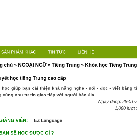
SẢN PHẨM KHÁC
TIN TỨC
LIÊN HỆ
g chủ
»
NGOẠI NGỮ
»
Tiếng Trung
»
Khóa học Tiếng Trun
uyết học tiếng Trung cao cấp
 học giúp bạn cải thiện khả năng nghe - nói - đọc - viết bằng t
g cũng như tự tin giao tiếp với người bản địa
Ngày đăng: 28-01-
1,080 lượt
IẢNG VIÊN:
EZ Language
BẠN SẼ HỌC ĐƯỢC GÌ ?