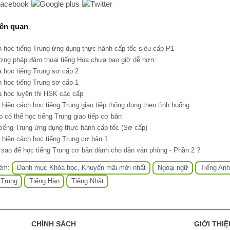
iên quan
h học tiếng Trung ứng dụng thực hành cấp tốc siêu cấp P1
ơng pháp đàm thoại tiếng Hoa chưa bao giờ dễ hơn
a học tiếng Trung sơ cấp 2
h học tiếng Trung sơ cấp 1
a học luyện thi HSK các cấp
t hiện cách học tiếng Trung giao tiếp thông dụng theo tình huống
o có thể học tiếng Trung giao tiếp cơ bản
 tiếng Trung ứng dụng thực hành cấp tốc (Sơ cấp)
t hiện cách học tiếng Trung cơ bản 1
 sao để học tiếng Trung cơ bản dành cho dân văn phòng - Phần 2 ?
hêm:
Danh mục Khóa học, Khuyến mãi mới nhất
Ngoại ngữ
Tiếng Anh
 Trung
Tiếng Hàn
Tiếng Nhật
CHÍNH SÁCH
GIỚI THIỆ