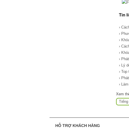
Tin l
› Các
› Phư
› Khó
› Các
› Khó
› Phá
› Lý d
› Top
› Phá
› Làm
Xem t
Tiếng
HỖ TRỢ KHÁCH HÀNG