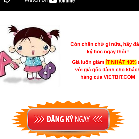
Còn chần chừ gì nữa, hãy đ
ký học ngay thôi !
Giá luôn giảm
ÍT NHẤT 40%
với giá gốc dành cho khác
hàng của VIETBIT.COM