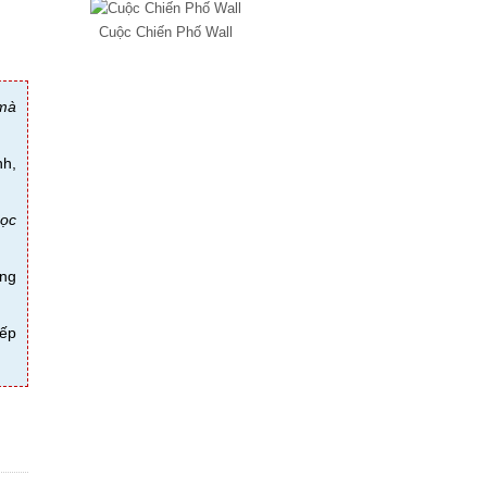
Cuộc Chiến Phố Wall
 mà
h,
học
ong
iếp