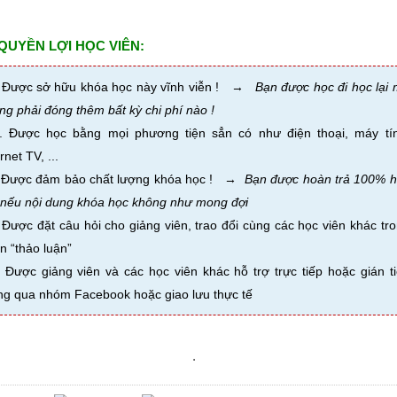
QUYỀN LỢI HỌC VIÊN:
Được sở hữu khóa học này vĩnh viễn !
→
Bạn được học đi học lại
ng phải đóng thêm bất kỳ chi phí nào !
Được học bằng mọi phương tiện sẳn có như điện thoại, máy tín
rnet TV, ...
Được đảm bảo chất lượng khóa học !
→
Bạn đ
ược hoàn trả 100% 
 nếu nội dung khóa học không như mong đợi
Được đặt câu hỏi cho giảng viên, trao đổi cùng các học viên khác tr
n “thảo luận”
Được giảng viên và các học viên khác hỗ trợ trực tiếp hoặc gián t
ng qua nhóm Facebook hoặc giao lưu thực tế
.