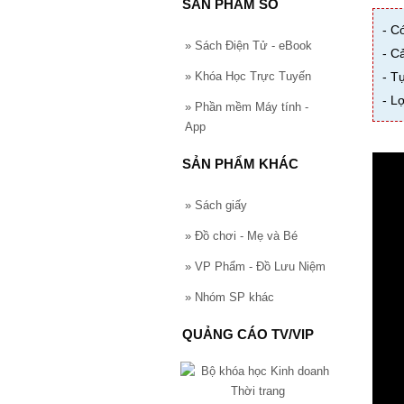
SẢN PHẨM SỐ
- C
»
Sách Điện Tử - eBook
- C
»
Khóa Học Trực Tuyến
- T
- L
»
Phần mềm Máy tính -
App
SẢN PHẨM KHÁC
»
Sách giấy
»
Đồ chơi - Mẹ và Bé
»
VP Phẩm - Đồ Lưu Niệm
»
Nhóm SP khác
QUẢNG CÁO TV/VIP