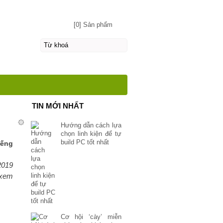
[0] Sản phẩm
g
TIN MỚI NHẤT
۞
Hướng dẫn cách lựa
chọn linh kiện để tự
build PC tốt nhất
iếng
2019
 xem
Cơ hội ‘cày’ miễn