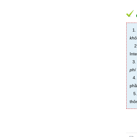
1. 
khô
2. 
Inte
3. 
phí
4. 
phầ
5. 
thô