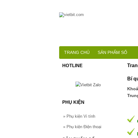
TRANG CHỦ
SẢN PHẨM SỐ
HOTLINE
Tran
Bí q
Khoá
Trun
PHỤ KIỆN
»
Phụ kiện Vi tính
G
»
Phụ kiện Điện thoại