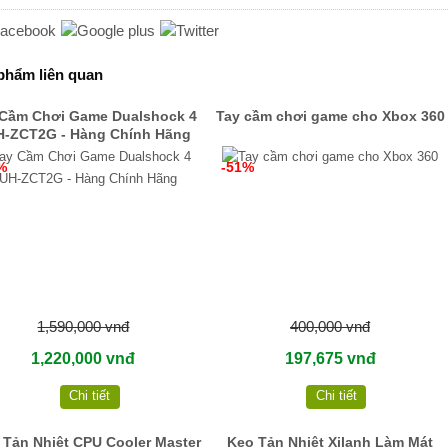
phẩm liên quan
 Cầm Chơi Game Dualshock 4
Tay cầm chơi game cho Xbox 360
-ZCT2G - Hàng Chính Hãng
%
-51%
1,590,000 vnđ
400,000 vnđ
1,220,000 vnđ
197,675 vnđ
Chi tiết
Chi tiết
 Tản Nhiệt CPU Cooler Master
Keo Tản Nhiệt Xilanh Làm Mát