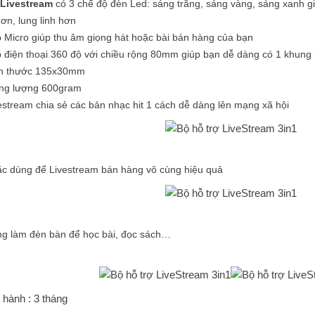
 Livestream
có 3 chế độ đèn Led: sáng trắng, sáng vàng, sáng xanh g
ơn, lung linh hơn
 Micro giúp thu âm giọng hát hoặc bài bán hàng của bạn
 điện thoại 360 độ với chiều rộng 80mm giúp bạn dễ dàng có 1 khung
ch thước 135x30mm
ọng lượng 600gram
estream chia sẻ các bản nhạc hit 1 cách dễ dàng lên mạng xã hội
c dùng để Livestream bán hàng vô cùng hiệu quả
g làm đèn bàn để học bài, đọc sách…
 hành : 3 tháng