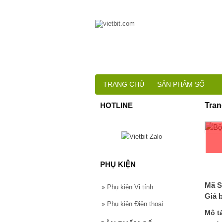
TRANG CHỦ
SẢN PHẨM SỐ
HOTLINE
Tran
PHỤ KIỆN
Mã S
»
Phụ kiện Vi tính
Giá 
»
Phụ kiện Điện thoại
Mô t