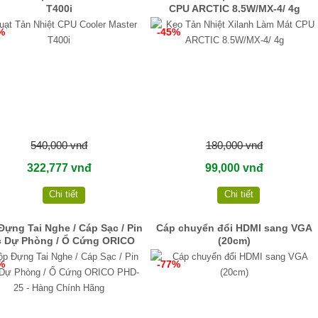
T400i
CPU ARCTIC 8.5W/MX-4/ 4g
%
-45%
540,000 vnđ
180,000 vnđ
322,777 vnđ
99,000 vnđ
Chi tiết
Chi tiết
Đựng Tai Nghe / Cáp Sạc / Pin
Cáp chuyển đổi HDMI sang VGA
c Dự Phòng / Ổ Cứng ORICO
(20cm)
HD-25 - Hàng Chính Hãng
%
-77%