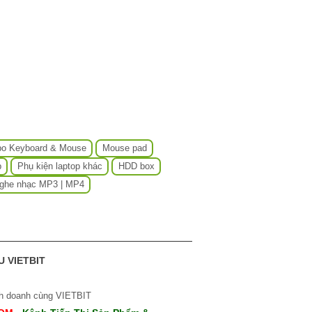
o Keyboard & Mouse
Mouse pad
p
Phụ kiện laptop khác
HDD box
ghe nhạc MP3 | MP4
U VIETBIT
nh doanh cùng VIETBIT