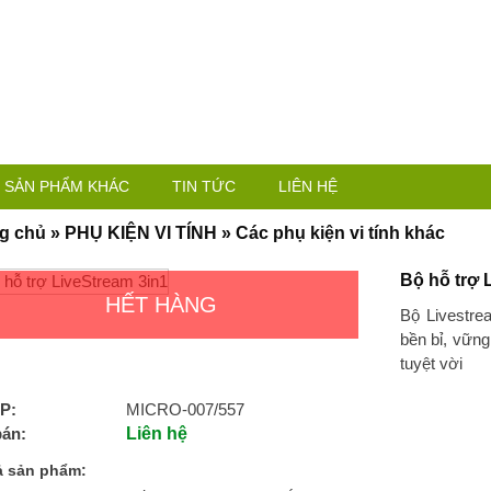
SẢN PHẨM KHÁC
TIN TỨC
LIÊN HỆ
g chủ
»
PHỤ KIỆN VI TÍNH
»
Các phụ kiện vi tính khác
Bộ hỗ trợ 
HẾT HÀNG
Bộ Livestre
bền bỉ, vữn
tuyệt vời
P:
MICRO-007/557
bán:
Liên hệ
ả sản phẩm: