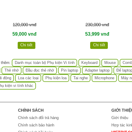
120,000 vnđ
230,000 vnđ
59,000 vnđ
53,999 vnđ
Chi tiết
Chi tiết
 thêm:
Danh mục toàn bộ Phụ kiện Vi tính
Keyboard
Mouse
Comb
Thẻ nhớ
Đầu đọc thẻ nhớ
Pin laptop
Adapter laptop
Đế lapto
i động
Loa các loại
Phụ kiện loa
Tai nghe
Microphone
Máy n
hụ kiện vi tính khác
CHÍNH SÁCH
GIỚI THIỆ
Chính sách đổi trả hàng
Giới thiệu
Chính sách bảo hành
Hợp tác ki