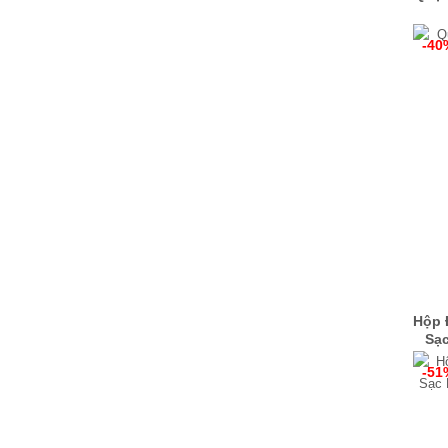
-40
Hộp 
Sạ
P
-51