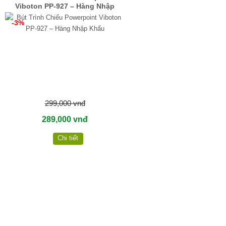
Viboton PP-927 – Hàng Nhập
Khẩu
-3%
299,000 vnđ
289,000 vnđ
Chi tiết