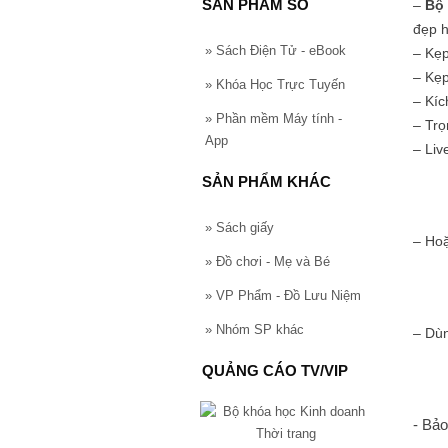
SẢN PHẨM SỐ
–
Bộ
đẹp h
»
Sách Điện Tử - eBook
– Kẹp
– Kẹp
»
Khóa Học Trực Tuyến
– Kí
»
Phần mềm Máy tính -
– Tr
App
– Liv
SẢN PHẨM KHÁC
»
Sách giấy
– Hoặ
»
Đồ chơi - Mẹ và Bé
»
VP Phẩm - Đồ Lưu Niệm
»
Nhóm SP khác
– Dùn
QUẢNG CÁO TV/VIP
- Bảo