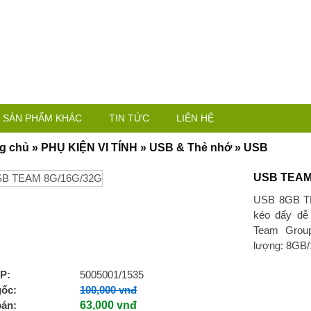
SẢN PHẨM KHÁC
TIN TỨC
LIÊN HỆ
g chủ
»
PHỤ KIỆN VI TÍNH
»
USB & Thẻ nhớ
»
USB
USB TEAM
USB 8GB TE
kéo đẩy dễ
Team Grou
lượng: 8GB
P:
5005001/1535
gốc:
100,000 vnđ
bán:
63,000 vnđ