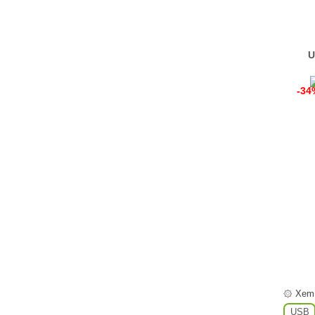
U
-34
۞ Xem
USB