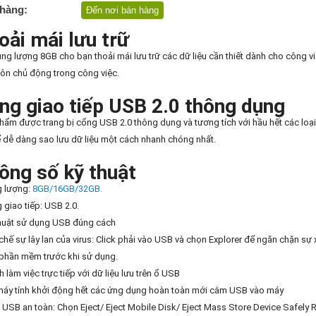
hàng:
Đến nơi bán hàng
oải mái lưu trữ
ng lượng 8GB cho bạn thoải mái lưu trữ các dữ liệu cần thiết dành cho công vi
uôn chủ động trong công việc.
ng giao tiếp USB 2.0 thông dụng
hẩm được trang bị cổng USB 2.0 thông dụng và tương tích với hầu hết các loại 
ể dễ dàng sao lưu dữ liệu một cách nhanh chóng nhất.
ông số kỹ thuật
g lượng:
8GB/16GB/32GB.
 giao tiếp: USB 2.0.
huật sử dụng USB đúng cách
chế sự lây lan của virus: Click phải vào USB và chọn Explorer để ngăn chặn sự
phần mềm trước khi sử dụng.
h làm việc trực tiếp với dữ liệu lưu trên ổ USB
máy tính khởi động hết các ứng dụng hoàn toàn mới cắm USB vào máy
t USB an toàn: Chọn Eject/ Eject Mobile Disk/ Eject Mass Store Device Safe