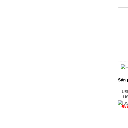
Sản 
US
US
-68