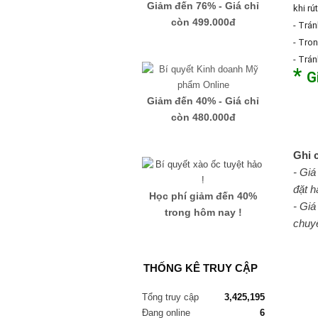
Giảm đến 76% - Giá chỉ
khi rú
còn 499.000đ
- Trán
- Tro
- Trá
*
G
Giảm đến 40% - Giá chỉ
còn 480.000đ
Ghi 
- Giá
đặt h
Học phí giảm đến 40%
- Giá
trong hôm nay !
chuyể
THỐNG KÊ TRUY CẬP
Tổng truy cập
3,425,195
Đang online
6