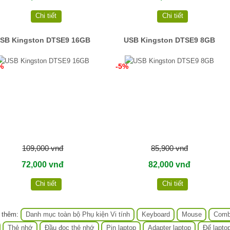
Chi tiết
Chi tiết
SB Kingston DTSE9 16GB
USB Kingston DTSE9 8GB
%
-5%
109,000 vnđ
85,900 vnđ
72,000 vnđ
82,000 vnđ
Chi tiết
Chi tiết
 thêm:
Danh mục toàn bộ Phụ kiện Vi tính
Keyboard
Mouse
Comb
Thẻ nhớ
Đầu đọc thẻ nhớ
Pin laptop
Adapter laptop
Đế lapto