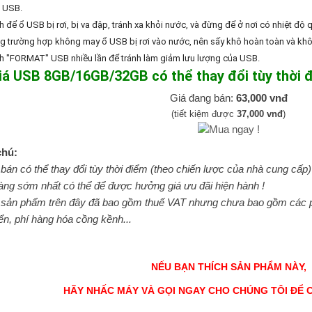
t USB.
h để ổ USB bị rơi, bị va đập, tránh xa khỏi nước, và đừng để ở nơi có nhiệt độ 
ng trường hợp không may ổ USB bị rơi vào nước, nên sấy khô hoàn toàn và khôn
nh "FORMAT" USB nhiều lần để tránh làm giảm lưu lượng của USB.
iá USB 8GB/16GB/32GB có thể thay đổi tùy thời 
Giá đang bán:
63,000 vnđ
(tiết kiệm được
37,000 vnđ
)
chú:
 bán có thể thay đổi tùy thời điểm (theo chiến lược của nhà cung cấp
àng sớm nhất có thể để được hưởng giá ưu đãi hiện hành !
 sản phẩm trên đây đã bao gồm thuế VAT nhưng chưa bao gồm các ph
n, phí hàng hóa cồng kềnh...
NẾU BẠN THÍCH SẢN PHẨM NÀY,
HÃY NHẤC MÁY VÀ GỌI NGAY CHO CHÚNG TÔI ĐỂ 