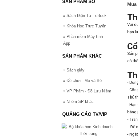
SẢN PHẨM SỐ
Mua 
Th
»
Sách Điện Tử - eBook
Với du
»
Khóa Học Trực Tuyến
bạn l
»
Phần mềm Máy tính -
App
Cổ
Sản p
SẢN PHẨM KHÁC
có th
»
Sách giấy
Th
»
Đồ chơi - Mẹ và Bé
- Dun
- Cổng
»
VP Phẩm - Đồ Lưu Niệm
Thủ t
»
Nhóm SP khác
- Hạn 
bằng 
QUẢNG CÁO TV/VIP
- Trán
- Để 
- Ngắ