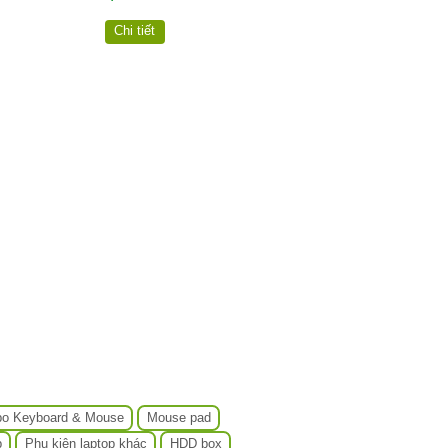
Chi tiết
o Keyboard & Mouse
Mouse pad
p
Phụ kiện laptop khác
HDD box