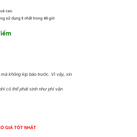
quá cao.
g sử dụng ít nhất trong 48 giờ.
điểm
) mà không kịp báo trước. Vì vậy, xin
í có thể phát sinh như phí vận
CÓ GIÁ TỐT NHẤT