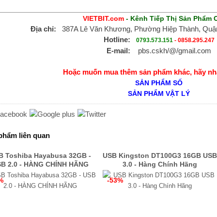
VIETBIT.com
- Kênh Tiếp Thị Sản Phẩm 
Địa chỉ:
387A Lê Văn Khương, Phường Hiệp Thành, Quận
Hotline:
0793.573.151
-
0858.295.247
E-mail:
pbs.cskh/@/gmail.com
Hoặc muốn mua thêm sản phẩm khác, hãy nh
SẢN PHẨM SỐ
SẢN PHẨM VẬT LÝ
phẩm liên quan
B Toshiba Hayabusa 32GB -
USB Kingston DT100G3 16GB USB
B 2.0 - HÀNG CHÍNH HÃNG
3.0 - Hàng Chính Hãng
%
-53%