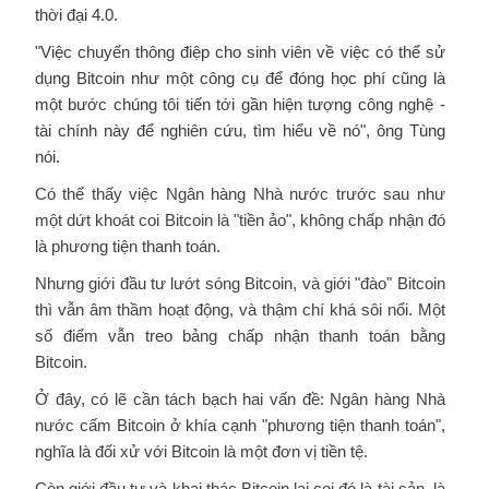
thời đại 4.0.
"Việc chuyển thông điệp cho sinh viên về việc có thể sử
dụng Bitcoin như một công cụ để đóng học phí cũng là
một bước chúng tôi tiến tới gần hiện tượng công nghệ -
tài chính này để nghiên cứu, tìm hiểu về nó", ông Tùng
nói.
Có thể thấy việc Ngân hàng Nhà nước trước sau như
một dứt khoát coi Bitcoin là "tiền ảo", không chấp nhận đó
là phương tiện thanh toán.
Nhưng giới đầu tư lướt sóng Bitcoin, và giới "đào" Bitcoin
thì vẫn âm thầm hoạt động, và thậm chí khá sôi nổi. Một
số điểm vẫn treo bảng chấp nhận thanh toán bằng
Bitcoin.
Ở đây, có lẽ cần tách bạch hai vấn đề: Ngân hàng Nhà
nước cấm Bitcoin ở khía cạnh "phương tiện thanh toán",
nghĩa là đối xử với Bitcoin là một đơn vị tiền tệ.
Còn giới đầu tư và khai thác Bitcoin lại coi đó là tài sản, là