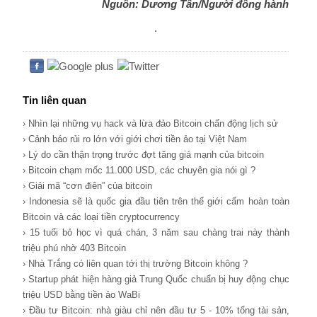
Nguồn: Dương Tấn/Người đồng hành
.
Tin liên quan
› Nhìn lại những vụ hack và lừa đảo Bitcoin chấn động lịch sử
› Cảnh báo rủi ro lớn với giới chơi tiền ảo tại Việt Nam
› Lý do cần thận trọng trước đợt tăng giá mạnh của bitcoin
› Bitcoin chạm mốc 11.000 USD, các chuyên gia nói gì ?
› Giải mã “cơn điên” của bitcoin
› Indonesia sẽ là quốc gia đầu tiên trên thế giới cấm hoàn toàn
Bitcoin và các loại tiền cryptocurrency
› 15 tuổi bỏ học vì quá chán, 3 năm sau chàng trai này thành
triệu phú nhờ 403 Bitcoin
› Nhà Trắng có liên quan tới thị trường Bitcoin không ?
› Startup phát hiện hàng giả Trung Quốc chuẩn bị huy động chục
triệu USD bằng tiền ảo WaBi
› Đầu tư Bitcoin: nhà giàu chỉ nên đầu tư 5 - 10% tổng tài sản,