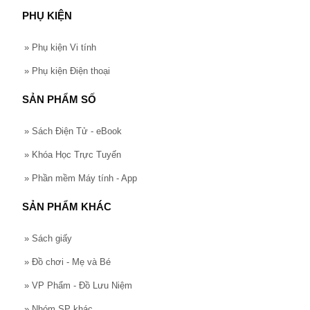
PHỤ KIỆN
»
Phụ kiện Vi tính
»
Phụ kiện Điện thoại
SẢN PHẨM SỐ
»
Sách Điện Tử - eBook
»
Khóa Học Trực Tuyến
»
Phần mềm Máy tính - App
SẢN PHẨM KHÁC
»
Sách giấy
»
Đồ chơi - Mẹ và Bé
»
VP Phẩm - Đồ Lưu Niệm
»
Nhóm SP khác