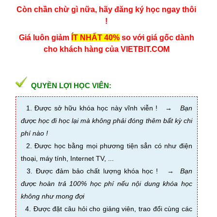
Còn chần chừ gì nữa, hãy đăng ký học ngay thôi
!
Giá luôn giảm
ÍT NHẤT 40%
so với giá gốc dành
cho khách hàng của VIETBIT.COM
QUYỀN LỢI HỌC VIÊN:
1. Được sở hữu khóa học này vĩnh viễn !
→
Bạn
được học đi học lại mà không phải đóng thêm bất kỳ chi
phí nào !
2. Được học bằng mọi phương tiện sẳn có như điện
thoại, máy tính, Internet TV, ...
3. Được đảm bảo chất lượng khóa học !
→
Bạn
đ
ược hoàn trả 100% học phí nếu nội dung khóa học
không như mong đợi
4. Được đặt câu hỏi cho giảng viên, trao đổi cùng các