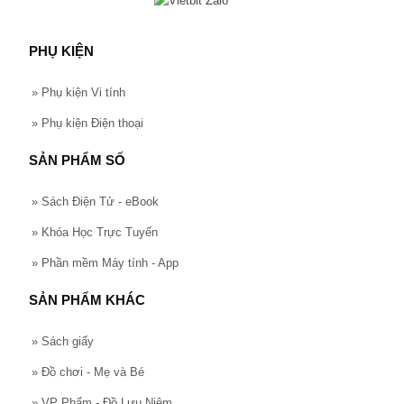
PHỤ KIỆN
»
Phụ kiện Vi tính
»
Phụ kiện Điện thoại
SẢN PHẨM SỐ
»
Sách Điện Tử - eBook
»
Khóa Học Trực Tuyến
»
Phần mềm Máy tính - App
SẢN PHẨM KHÁC
»
Sách giấy
»
Đồ chơi - Mẹ và Bé
»
VP Phẩm - Đồ Lưu Niệm