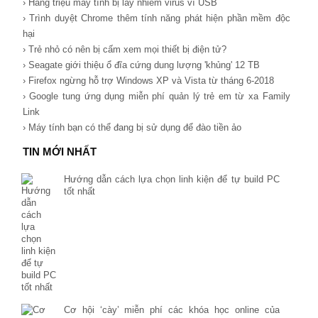
› Hàng triệu máy tính bị lây nhiễm virus vì USB
› Trình duyệt Chrome thêm tính năng phát hiện phần mềm độc
hại
› Trẻ nhỏ có nên bị cấm xem mọi thiết bị điện tử?
› Seagate giới thiệu ổ đĩa cứng dung lượng 'khủng' 12 TB
› Firefox ngừng hỗ trợ Windows XP và Vista từ tháng 6-2018
› Google tung ứng dụng miễn phí quản lý trẻ em từ xa Family
Link
› Máy tính bạn có thể đang bị sử dụng để đào tiền ảo
TIN MỚI NHẤT
Hướng dẫn cách lựa chọn linh kiện để tự build PC
tốt nhất
Cơ hội ‘cày’ miễn phí các khóa học online của