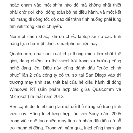
hoặc chạm vào một phím nào đó mà không nhất thiết
phải chờ đợi khởi động toàn bộ hệ điều hành, và một kết
nối mạng di động tốc độ cao để tránh tình huống phải lùng
tìm wifi trong khi di chuyển.
Nói một cách khác, khi đó chiếc laptop sẽ có các tính
năng tựa như một chiếc smartphone hiện nay.
Qualcomm, nhà sản xuất chip thông minh lớn nhất thế
giới, đang chiếm ưu thế vượt trội trong xu hướng công
nghệ đang lên. Điều này cũng đánh dấu "cuộc chinh
phục" lần 2 của công ty có trụ sở tại San Diego vào thị
trường máy tính sau thất bại của hệ điều hành di động
Windows RT (sản phẩm hợp tác giữa Qualcomm và
Microsoft) ra mắt năm 2012.
Bên cạnh đó, Intel cũng là một đối thủ sừng sỏ trong lĩnh
vực này. Hãng Intel từng hợp tác với Sony năm 2005
trong việc chế tạo chiếc máy tính cá nhân đầu tiên có hỗ
trợ mạng di động. Trong vài năm qua, Intel cũng tham gia