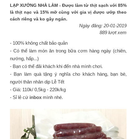
LẠP XƯỞNG NHÀ LÀM - Được làm từ thịt sạch với 85%
là thịt nạc và 15% mỡ cùng với gia vị được ướp theo
cách riêng và ko gây ngán.
Ngày đăng: 20-01-2019
889 lượt xem
- 100% không chất bảo quản
- Có thể làm món ăn trong bữa cơm hàng ngày (chiên,
nướng, hấp...)
- Bạn có thể đãi khách khi đến nhà mình chơi.
- Bạn làm quà tặng ý nghĩa cho khách hàng, bạn bè,
người thân nhân dịp Lễ Tết
- Giá: 110k/ 0,5kg - 220k/kg
- Sỉ lẻ cứ
inbox
mình nhé.