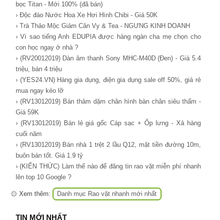
bọc Titan - Mới 100% (đã bán)
› Độc đáo Nước Hoa Xe Hơi Hình Chibi - Giá 50K
› Trà Thảo Mộc Giảm Cân Vy & Tea - NGƯNG KINH DOANH
› Vì sao tiếng Anh EDUPIA được hàng ngàn cha mẹ chọn cho
con học ngay ở nhà ?
› (RV20012019) Dàn âm thanh Sony MHC-M40D (Đen) - Giá 5.4
triệu, bán 4 triệu
› (YES24.VN) Hàng gia dụng, điện gia dụng sale off 50%, giá rẻ
mua ngay kẻo lỡ
› (RV13012019) Bán thảm dặm chân hình bàn chân siêu thấm -
Giá 59K
› (RV13012019) Bán lẻ giá gốc Cáp sạc + Ốp lưng - Xả hàng
cuối năm
› (RV13012019) Bán nhà 1 trệt 2 lầu Q12, mặt tiền đường 10m,
buôn bán tốt. Giá 1.9 tỷ
› (KIẾN THỨC) Làm thế nào để đăng tin rao vặt miễn phí nhanh
lên top 10 Google ?
۞ Xem thêm:
Danh mục Rao vặt nhanh mới nhất
TIN MỚI NHẤT