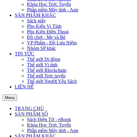
Khóa Học Trực Tuyến
Phần mềm Máy tính - App
SẢN PHẨM KHÁC
Sách giấy
Phụ Kiện Vi Tính
Phụ Kiện Điện Thoại
Đồ chơi - Mẹ và Bé
VP Phẩm - Đồ Lưu Niệm
Nhóm SP khác
TIN TỨC
Thế giới Di động
Thế giới Vi tính
Thế giới Blockchain
Thế giới Trực tuyến
Thế giới Người Yêu Sách
LIÊN HỆ
Menu
TRANG CHỦ
SẢN PHẨM SỐ
Sách Điện Tử - eBook
Khóa Học Trực Tuyến
Phần mềm Máy tính - App
SẢN PHẨM KHÁC