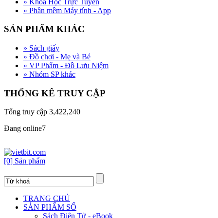
»
Khóa Học Trực Tuyến
»
Phần mềm Máy tính - App
SẢN PHẨM KHÁC
»
Sách giấy
»
Đồ chơi - Mẹ và Bé
»
VP Phẩm - Đồ Lưu Niệm
»
Nhóm SP khác
THỐNG KÊ TRUY CẬP
Tổng truy cập
3,422,240
Đang online
7
[0] Sản phẩm
TRANG CHỦ
SẢN PHẨM SỐ
Sách Điện Tử - eBook