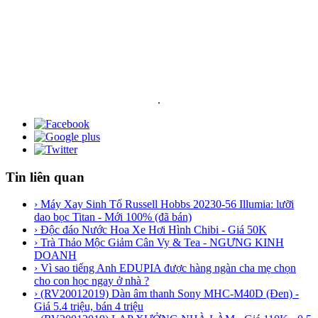
.
Tin liên quan
› Máy Xay Sinh Tố Russell Hobbs 20230-56 Illumia: lưỡi
dao bọc Titan - Mới 100% (đã bán)
› Độc đáo Nước Hoa Xe Hơi Hình Chibi - Giá 50K
› Trà Thảo Mộc Giảm Cân Vy & Tea - NGƯNG KINH
DOANH
› Vì sao tiếng Anh EDUPIA được hàng ngàn cha mẹ chọn
cho con học ngay ở nhà ?
› (RV20012019) Dàn âm thanh Sony MHC-M40D (Đen) -
Giá 5.4 triệu, bán 4 triệu