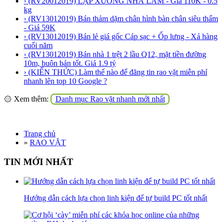
› (RV20012019) LẠP XƯỞNG NHÀ LÀM - Giá 110K - 0.5
kg
› (RV13012019) Bán thảm dặm chân hình bàn chân siêu thấm
- Giá 59K
› (RV13012019) Bán lẻ giá gốc Cáp sạc + Ốp lưng - Xả hàng
cuối năm
› (RV13012019) Bán nhà 1 trệt 2 lầu Q12, mặt tiền đường
10m, buôn bán tốt. Giá 1.9 tỷ
› (KIẾN THỨC) Làm thế nào để đăng tin rao vặt miễn phí
nhanh lên top 10 Google ?
۞ Xem thêm:
Danh mục Rao vặt nhanh mới nhất
Trang chủ
»
RAO VẶT
TIN MỚI NHẤT
Hướng dẫn cách lựa chọn linh kiện để tự build PC tốt nhất