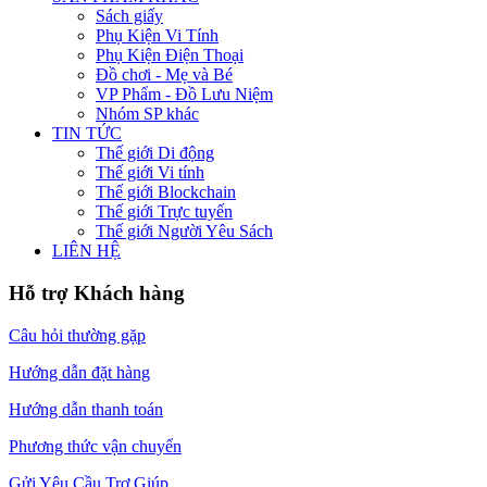
Sách giấy
Phụ Kiện Vi Tính
Phụ Kiện Điện Thoại
Đồ chơi - Mẹ và Bé
VP Phẩm - Đồ Lưu Niệm
Nhóm SP khác
TIN TỨC
Thế giới Di động
Thế giới Vi tính
Thế giới Blockchain
Thế giới Trực tuyến
Thế giới Người Yêu Sách
LIÊN HỆ
Hỗ trợ Khách hàng
Câu hỏi thường gặp
Hướng dẫn đặt hàng
Hướng dẫn thanh toán
Phương thức vận chuyển
Gửi Yêu Cầu Trợ Giúp