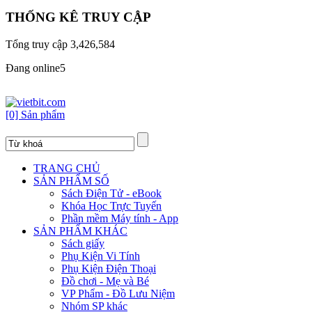
THỐNG KÊ TRUY CẬP
Tổng truy cập
3,426,584
Đang online
5
[0] Sản phẩm
TRANG CHỦ
SẢN PHẨM SỐ
Sách Điện Tử - eBook
Khóa Học Trực Tuyến
Phần mềm Máy tính - App
SẢN PHẨM KHÁC
Sách giấy
Phụ Kiện Vi Tính
Phụ Kiện Điện Thoại
Đồ chơi - Mẹ và Bé
VP Phẩm - Đồ Lưu Niệm
Nhóm SP khác