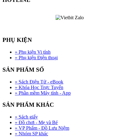
PHỤ KIỆN
»
Phụ kiện Vi tính
»
Phụ kiện Điện thoại
SẢN PHẨM SỐ
»
Sách Điện Tử - eBook
»
Khóa Học Trực Tuyến
»
Phần mềm Máy tính - App
SẢN PHẨM KHÁC
»
Sách giấy
»
Đồ chơi - Mẹ và Bé
»
VP Phẩm - Đồ Lưu Niệm
»
Nhóm SP khác