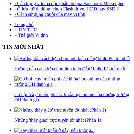
› Cẩn trọng với mã độc phát tán qua Facebook Messenger
› Ổ lưu trữ di dộng: chọn Flash drive, HDD hay SSD ?
› Cách sử dụng chuột của máy vi tính
Trang chủ
»
TIN TỨC
»
Thế giới Vi tính
TIN MỚI NHẤT
Hướng dẫn cách lựa chọn linh kiện để tự build PC tốt nhất
Cơ hội ‘cày’ miễn phí các khóa học online của những trường
ĐH danh giá
Những 'thầy giáo' trực tuyến tốt nhất (Phần 1)