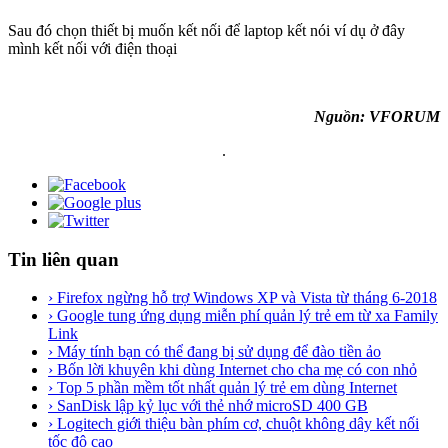
Sau đó chọn thiết bị muốn kết nối để laptop kết nói ví dụ ở đây
mình kết nối với điện thoại
Nguồn: VFORUM
.
Tin liên quan
› Firefox ngừng hỗ trợ Windows XP và Vista từ tháng 6-2018
› Google tung ứng dụng miễn phí quản lý trẻ em từ xa Family
Link
› Máy tính bạn có thể đang bị sử dụng để đào tiền ảo
› Bốn lời khuyên khi dùng Internet cho cha mẹ có con nhỏ
› Top 5 phần mềm tốt nhất quản lý trẻ em dùng Internet
› SanDisk lập kỷ lục với thẻ nhớ microSD 400 GB
› Logitech giới thiệu bàn phím cơ, chuột không dây kết nối
tốc độ cao