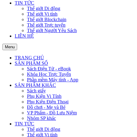
TIN TỨC
Thế giới Di động
Thế giới Vi tính
Thế giới Blockchain
Thế giới Trực tuyến
Thế giới Người Yêu Sách
LIÊN HỆ
Menu
TRANG CHỦ
SẢN PHẨM SỐ
Sách Điện Tử - eBook
Khóa Học Trực Tuyến
Phần mềm Máy tính - App
SẢN PHẨM KHÁC
Sách giấy
Phụ Kiện Vi Tính
Phụ Kiện Điện Thoại
Đồ chơi - Mẹ và Bé
VP Phẩm - Đồ Lưu Niệm
Nhóm SP khác
TIN TỨC
Thế giới Di động
Thế giới Vi tính