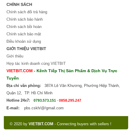
CHÍNH SÁCH
Chính sách đổi trả hàng
Chính sách bảo hành
Chính sách bồi hoàn
Chính sách bảo mật
Điều khoản sử dụng
GIỚI THIỆU VIETBIT
Giới thiệu
Hợp tác kinh doanh cùng VIETBIT
VIETBIT.COM
- Kênh Tiếp Thị Sản Phẩm & Dịch Vụ Trực
Tuyến
Địa chỉ văn phòng:
387A Lê Văn Khương, Phường Hiệp Thành,
Quận 12, TP. Hồ Chí Minh
Hotline 24x7:
0793.573.151
-
0858.295.247
E-mail:
pbs.cskh/@/gmail.com
© 2020 by
VIETBIT.COM
- Connecting buyers with sellers !