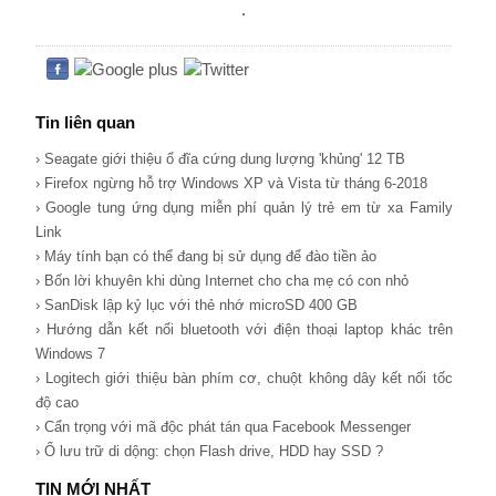
.
Tin liên quan
› Seagate giới thiệu ổ đĩa cứng dung lượng 'khủng' 12 TB
› Firefox ngừng hỗ trợ Windows XP và Vista từ tháng 6-2018
› Google tung ứng dụng miễn phí quản lý trẻ em từ xa Family
Link
› Máy tính bạn có thể đang bị sử dụng để đào tiền ảo
› Bốn lời khuyên khi dùng Internet cho cha mẹ có con nhỏ
› SanDisk lập kỷ lục với thẻ nhớ microSD 400 GB
› Hướng dẫn kết nối bluetooth với điện thoại laptop khác trên
Windows 7
› Logitech giới thiệu bàn phím cơ, chuột không dây kết nối tốc
độ cao
› Cẩn trọng với mã độc phát tán qua Facebook Messenger
› Ổ lưu trữ di dộng: chọn Flash drive, HDD hay SSD ?
TIN MỚI NHẤT