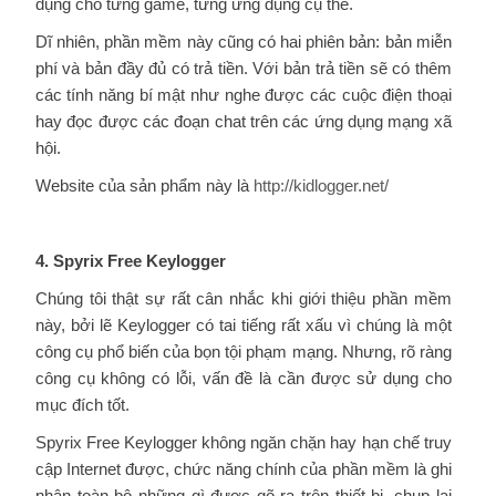
dụng cho từng game, từng ứng dụng cụ thể.
Dĩ nhiên, phần mềm này cũng có hai phiên bản: bản miễn
phí và bản đầy đủ có trả tiền. Với bản trả tiền sẽ có thêm
các tính năng bí mật như nghe được các cuộc điện thoại
hay đọc được các đoạn chat trên các ứng dụng mạng xã
hội.
Website của sản phẩm này là
http://kidlogger.net/
4. Spyrix Free Keylogger
Chúng tôi thật sự rất cân nhắc khi giới thiệu phần mềm
này, bởi lẽ Keylogger có tai tiếng rất xấu vì chúng là một
công cụ phổ biến của bọn tội phạm mạng. Nhưng, rõ ràng
công cụ không có lỗi, vấn đề là cần được sử dụng cho
mục đích tốt.
Spyrix Free Keylogger không ngăn chặn hay hạn chế truy
cập Internet được, chức năng chính của phần mềm là ghi
nhận toàn bộ những gì được gõ ra trên thiết bị, chụp lại