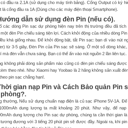
 có đầu ra 2.1A (sử dụng cho máy tính bảng). Cổng Output có ký hi
ét là cổng đầu ra 1A (Dùng cho các máy điện thoại Smartphone).
Hướng dẫn sử dụng đèn Pin (nếu có).
ố các dòng Pin sạc dự phòng hiện nay trên thị trường đều đã tích
một đèn Pin chiếu sáng tiện lợi. Cách khởi động của nhiều dòng Pin
ều khá giống nhau. Để khởi động bật, tắt Pin sạc: bạn dí vào nút n
er) từ 3-5 giây, Đèn Pin của Pin sạc sẽ sáng. Ở một số dòng khác,
í mà đèn vẫn chưa sáng. Bạn có thể ấn vào nút nguồn 2 lần liên tục.
g không phải dòng sản phẩm nào cũng có đèn pin chiếu sáng được 
kèm theo nhé. Như Xiaomi hay Yoobao là 2 hãng không sản xuất đèn
heo pin sạc chẳng hạn!.
Thời gian nạp Pin và Cách Bảo quản Pin 
 phòng?.
g thường, Nếu sử dụng chuẩn nạp điện là củ sạc iPhone 5V-1A. Để
1000mAh dung lượng ta mất khoảng 20 phút. Như vậy, để nạp
00mAh dung lượng cho Pin sạc dự phòng, chúng ta cần thời gian là
 tương đương với 3 tiếng 20 phút pin sẽ được đầy. Ngoài ra, khi pin