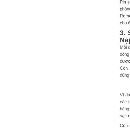
Pin s
phòn
Romos
cho đ
3. 
Nạp
Mỗi 
dòng 
được
Còn 
đúng 
Ví d
các t
bảng
sạc 
Còn 