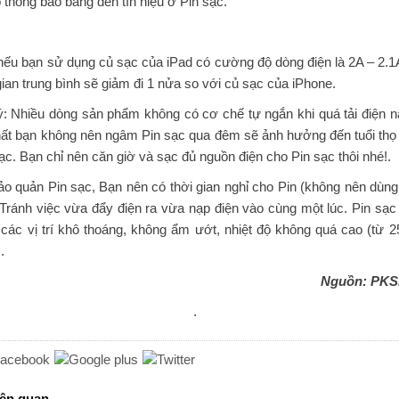
 thông báo bằng đèn tín hiệu ở Pin sạc.
ếu bạn sử dụng củ sạc của iPad có cường độ dòng điện là 2A – 2.1A
gian trung bình sẽ giảm đi 1 nửa so với củ sạc của iPhone.
ý: Nhiều dòng sản phẩm không có cơ chế tự ngắn khi quá tải điện n
nhất bạn không nên ngâm Pin sạc qua đêm sẽ ảnh hưởng đến tuổi thọ
ạc. Bạn chỉ nên căn giờ và sạc đủ nguồn điện cho Pin sạc thôi nhé!.
o quản Pin sạc, Bạn nên có thời gian nghỉ cho Pin (không nên dùng 
 Tránh việc vừa đẩy điện ra vừa nạp điện vào cùng một lúc. Pin sạc
các vị trí khô thoáng, không ẩm ướt, nhiệt độ không quá cao (từ 2
.
Nguồn: PKS
.
iên quan