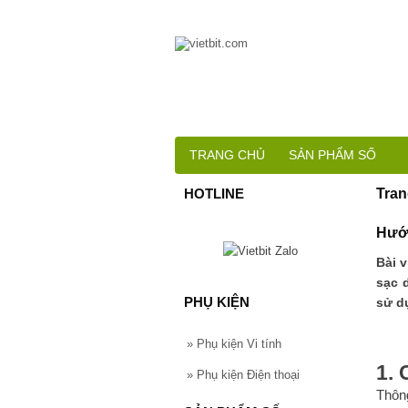
TRANG CHỦ
SẢN PHẨM SỐ
HOTLINE
Tran
Hướn
Bài 
sạc 
PHỤ KIỆN
sử d
»
Phụ kiện Vi tính
1. 
»
Phụ kiện Điện thoại
Thôn