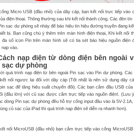
cổng Micro USB (đầu nhỏ) của dây cáp, bạn kết nối trực tiếp vào 
ủa điện thoại. Thông thường sau khi kết nối thành công. Các đèn tín 
Pin sạc dự phòng sẽ nháy để báo hiệu tín hiệu đường truyền đang kết
hiết bị. Bạn cũng chú ý thêm trên màn hình điện thoại, Khi kết nối t
, đa số icon Pin trên màn hình sẽ có tia sét báo hiệu nguồn điện 
 nạp vào.
 Cách nạp điện từ dòng điện bên ngoài 
n sạc dự phòng
với quá trình nạp điện từ bên ngoài Pin sạc vào Pin dự phòng. Các
kết nối ngược lại đối với dây cáp (Tốt nhất là nên sử dụng dây cá
 pin sạc để tăng hiệu suất chuyển đổi). Các bạn cắm đầu USB của
ối (đầu lớn) với củ sạc được cắm trực tiếp vào nguồn điện!. (Lưu ý
c dòng Pin sạc dự phòng đều hỗ trợ cổng input đầu vào là 5V-2.1A,
ùng củ sạc của iPad thì quá trình nạp điện sẽ diễn ra nhanh hơn).
kết nối MicroUSB (đầu nhỏ) bạn cắm trực tiếp vào cổng MicroUSB