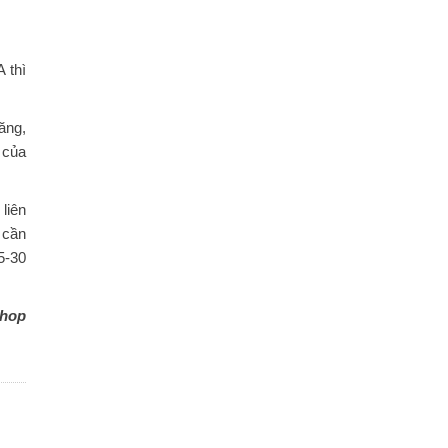
 thì
ăng,
 của
liên
 cần
5-30
hop