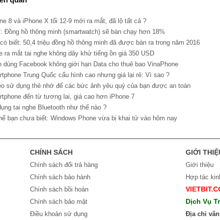
ne 8 và iPhone X tối 12-9 mới ra mắt, đã lộ tất cả ?
7: Đồng hồ thông minh (smartwatch) sẽ bán chạy hơn 18%
 có biết: 50,4 triệu đồng hồ thông minh đã được bán ra trong năm 2016
le ra mắt tai nghe không dây khử tiếng ồn giá 350 USD
h dùng Facebook không giới hạn Data cho thuê bao VinaPhone
rtphone Trung Quốc cấu hình cao nhưng giá lại rẻ: Vì sao ?
ẹo sử dụng thẻ nhớ để các bức ảnh yêu quý của bạn được an toàn
rtphone đến từ tương lai, giá cao hơn iPhone 7
dụng tai nghe Bluetooth như thế nào ?
thể bạn chưa biết: Windows Phone vừa bị khai tử vào hôm nay
CHÍNH SÁCH
GIỚI THIỆ
Chính sách đổi trả hàng
Giới thiệu
Chính sách bảo hành
Hợp tác ki
VIETBIT.
Chính sách bồi hoàn
Dịch Vụ T
Chính sách bảo mật
Điều khoản sử dụng
Địa chỉ vă