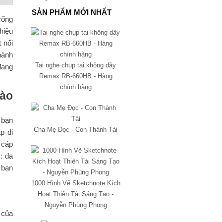
SẢN PHẨM MỚI NHẤT
cổng
hiệu
 nối
hành
Tai nghe chụp tai không dây
đang
Remax RB-660HB - Hàng
chính hãng
vào
 bạn
Cha Mẹ Đọc - Con Thành Tài
p đi
 cáp
: đa
 bạn
1000 Hình Vẽ Sketchnote Kích
Hoạt Thiên Tài Sáng Tạo -
Nguyễn Phùng Phong
 của