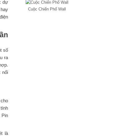
c dự
 hay
Cuộc Chiến Phố Wall
điện
cần
t số
u ra
hợp.
 nối
 cho
tính
 Pin
t là