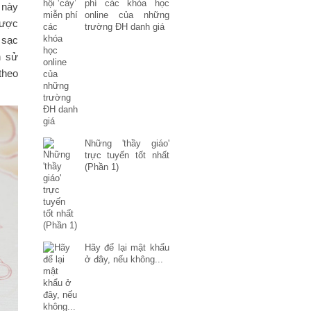
phí các khóa học
 này
online của những
được
trường ĐH danh giá
 sạc
n sử
theo
Những 'thầy giáo'
trực tuyến tốt nhất
(Phần 1)
Hãy để lại mật khẩu
ở đây, nếu không...