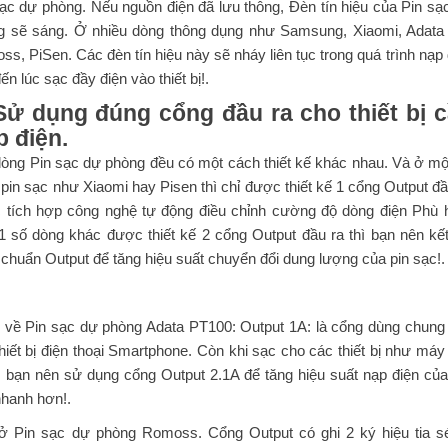
ạc dự phòng. Nếu nguồn điện đã lưu thông, Đèn tín hiệu của Pin sạ
g sẽ sáng. Ở nhiều dòng thông dụng như Samsung, Xiaomi, Adata
s, PiSen. Các đèn tín hiệu này sẽ nháy liên tục trong quá trình nạp 
ến lúc sạc đầy điện vào thiết bị!.
Sử dụng đúng cổng đầu ra cho thiết bị 
 điện.
dòng Pin sạc dự phòng đều có một cách thiết kế khác nhau. Và ở mộ
pin sạc như Xiaomi hay Pisen thì chỉ được thiết kế 1 cổng Output đầ
 tích hợp công nghệ tự động điều chỉnh cường độ dòng điện Phù 
1 số dòng khác được thiết kế 2 cổng Output đầu ra thì bạn nên kết
chuẩn Output để tăng hiệu suất chuyển đổi dung lượng của pin sạc!.
ụ về Pin sạc dự phòng Adata PT100: Output 1A: là cổng dùng chung
hiết bị điện thoại Smartphone. Còn khi sạc cho các thiết bị như máy 
, bạn nên sử dụng cổng Output 2.1A để tăng hiệu suất nạp điện của
nhanh hơn!.
ở Pin sạc dự phòng Romoss. Cổng Output có ghi 2 ký hiệu tia sé