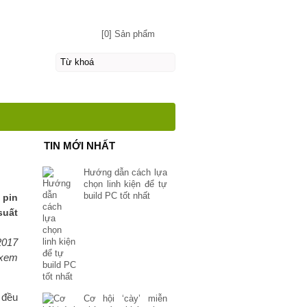
[0] Sản phẩm
TIN MỚI NHẤT
Hướng dẫn cách lựa
chọn linh kiện để tự
build PC tốt nhất
 pin
suất
2017
 xem
 đều
Cơ hội ‘cày’ miễn