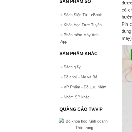
SẢN PHẨM SỐ
được 
có c
»
Sách Điện Tử - eBook
hướn
Pin 
»
Khóa Học Trực Tuyến
dụng
»
Phần mềm Máy tính -
máy)
App
SẢN PHẨM KHÁC
»
Sách giấy
»
Đồ chơi - Mẹ và Bé
»
VP Phẩm - Đồ Lưu Niệm
»
Nhóm SP khác
QUẢNG CÁO TV/VIP