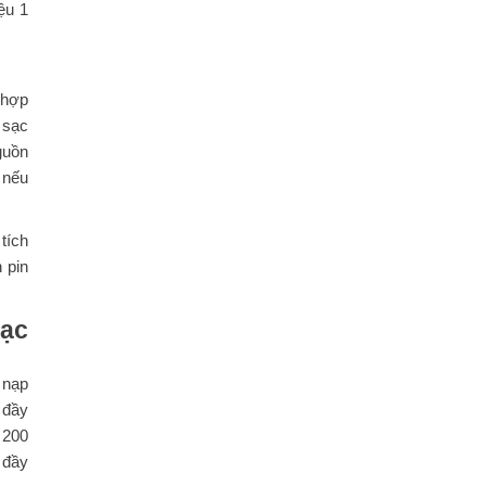
ệu 1
 hợp
 sạc
guồn
 nếu
tích
 pin
sạc
 nạp
 đầy
 200
 đầy