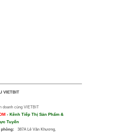
U VIETBIT
nh doanh cùng VIETBIT
COM
- Kênh Tiếp Thị Sản Phẩm &
rực Tuyến
n phòng:
387A Lê Văn Khương,