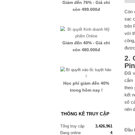
Giảm đến 76% - Giá chỉ
còn 499.000đ
Còn 
sạc c
trên 
với t
công
Giảm đến 40% - Giá chỉ
được
còn 480.000đ
2.
Pi
Đối 
cắm 
Học phí giảm đến 40%
theo
trong hôm nay !
kết n
số cá
nên d
THỐNG KÊ TRUY CẬP
Tổng truy cập
3,426,961
Đầu 
Đang online
4