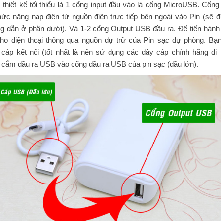
thiết kế tối thiểu là 1 cổng input đầu vào là cổng MicroUSB. Cổng
hức năng nạp điện từ nguồn điện trực tiếp bên ngoài vào Pin (sẽ 
g dẫn ở phần dưới). Và 1-2 cổng Output USB đầu ra. Để tiến hành
cho điện thoại thông qua nguồn dự trữ của Pin sạc dự phòng. Bạ
 cáp kết nối (tốt nhất là nên sử dụng các dây cáp chính hãng đi 
 cắm đầu ra USB vào cổng đầu ra USB của pin sạc (đầu lớn).