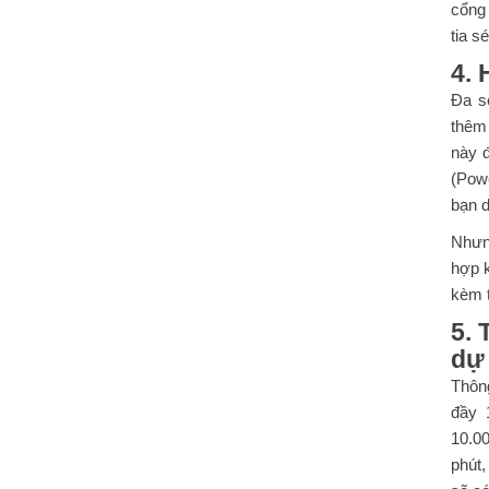
cổng
tia s
4. 
Đa s
thêm 
này đ
(Pow
bạn d
Nhưn
hợp 
kèm t
5. 
dự
Thôn
đầy 
10.0
phút,