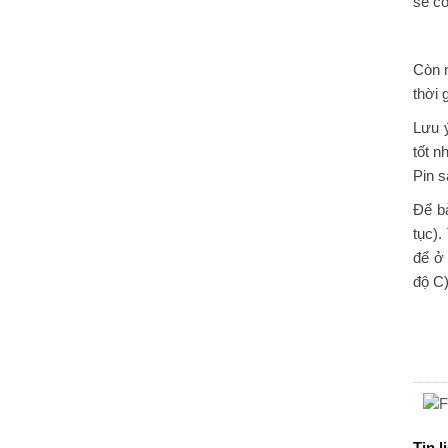
sẽ có
Còn n
thời 
Lưu 
tốt 
Pin s
Để bả
tục).
để ở 
độ C)
Tin l