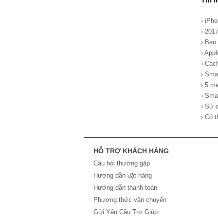
› iPho
› 201
› Bạn
› App
› Các
› Sma
› 5 m
› Sma
› Sử 
› Có 
HỖ TRỢ KHÁCH HÀNG
Câu hỏi thường gặp
Hướng dẫn đặt hàng
Hướng dẫn thanh toán
Phương thức vận chuyển
Gửi Yêu Cầu Trợ Giúp